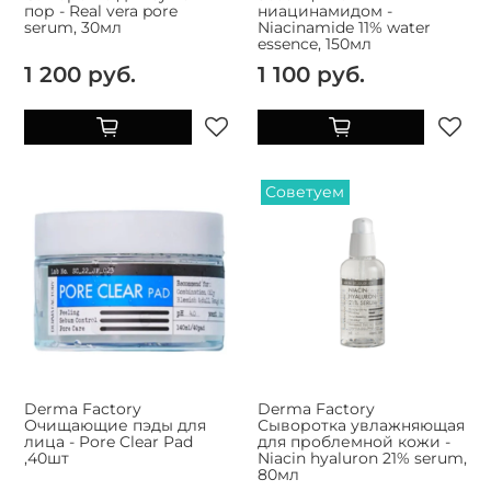
пор - Real vera pore
ниацинамидом -
serum, 30мл
Niacinamide 11% water
essence, 150мл
1 200 руб.
1 100 руб.
Советуем
Derma Factory
Derma Factory
Очищающие пэды для
Сыворотка увлажняющая
лица - Pore Clear Pad
для проблемной кожи -
,40шт
Niacin hyaluron 21% serum,
80мл