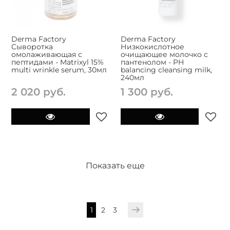
Derma Factory
Derma Factory
Сыворотка
Низкокислотное
омолаживающая с
очищающее молочко с
пептидами - Matrixyl 15%
пантенолом - PH
multi wrinkle serum, 30мл
balancing cleansing milk,
240мл
2 020 руб.
1 300 руб.
Показать еще
1
2
3