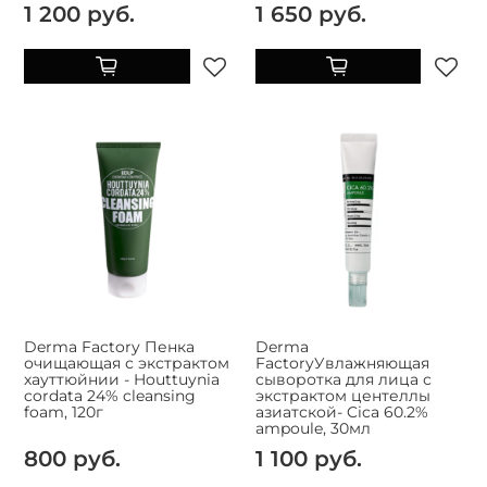
1 200 руб.
1 650 руб.
Derma Factory Пенка
Derma
очищающая с экстрактом
FactoryУвлажняющая
хауттюйнии - Houttuynia
сыворотка для лица с
cordata 24% cleansing
экстрактом центеллы
foam, 120г
азиатской- Cica 60.2%
ampoule, 30мл
800 руб.
1 100 руб.