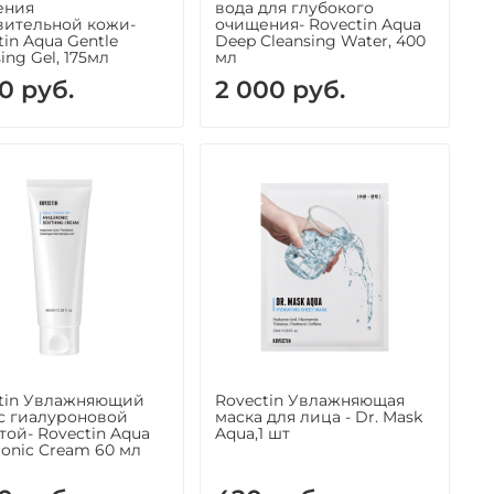
ения
вода для глубокого
вительной кожи-
очищения- Rovectin Aqua
tin Aqua Gentle
Deep Cleansing Water, 400
ing Gel, 175мл
мл
0 руб.
2 000 руб.
tin Увлажняющий
Rovectin Увлажняющая
с гиалуроновой
маска для лица - Dr. Mask
той- Rovectin Aqua
Aqua,1 шт
ronic Cream 60 мл