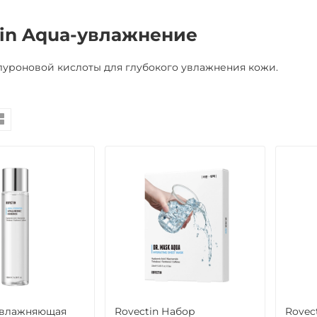
tin Aqua-увлажнение
луроновой кислоты для глубокого увлажнения кожи.
Увлажняющая
Rovectin Набор
Rovec