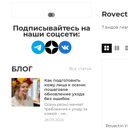
Rovec
Подписывайтесь на
7 видов гиа
наши соцсети:
БЛОГ
Все статьи
Как подготовить
кожу лица к осени:
пошаговое
обновление ухода
без ошибок
Осень резко меняет
требования к уходу за
кожей – не...
28.09.2025
Rovectin 