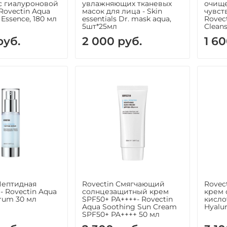
с гиалуроновой
увлажняющих тканевых
очищ
Rovectin Aqua
масок для лица - Skin
чувст
 Essence, 180 мл
essentials Dr. mask aqua,
Rovec
5шт*25мл
Cleans
руб.
2 000 руб.
1 60
 Пептидная
Rovectin Смягчающий
Rovec
- Rovectin Aqua
солнцезащитный крем
крем 
erum 30 мл
SPF50+ PA++++- Rovectin
кисло
Aqua Soothing Sun Cream
Hyalu
SPF50+ PA++++ 50 мл