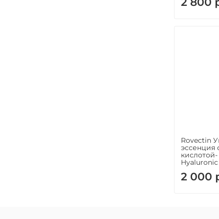
2 800 
Rovectin 
эссенция 
кислотой-
Hyaluronic
2 000 