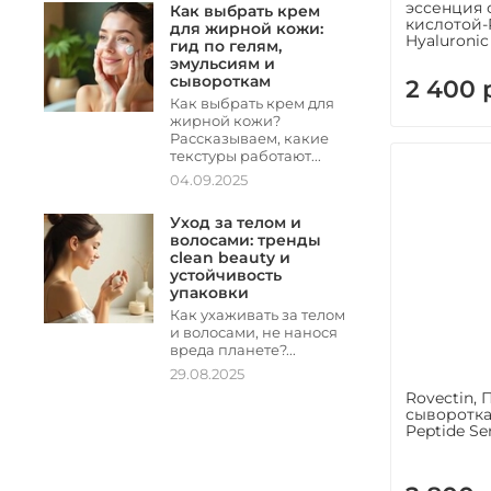
эссенция 
Как выбрать крем
кислотой-
для жирной кожи:
Hyaluronic
гид по гелям,
эмульсиям и
сывороткам
2 400 
Как выбрать крем для
жирной кожи?
Рассказываем, какие
текстуры работают...
04.09.2025
Уход за телом и
волосами: тренды
clean beauty и
устойчивость
упаковки
Как ухаживать за телом
и волосами, не нанося
вреда планете?...
29.08.2025
Rovectin,
сыворотка
Peptide S