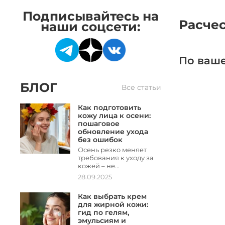
Подписывайтесь на
Расче
наши соцсети:
По ваше
БЛОГ
Все статьи
Как подготовить
кожу лица к осени:
пошаговое
обновление ухода
без ошибок
Осень резко меняет
требования к уходу за
кожей – не...
28.09.2025
Как выбрать крем
для жирной кожи:
гид по гелям,
эмульсиям и