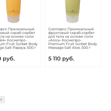
epro Премиальный
Cosmepro Премиальный
овый скраб-сорбет
фруктовый скраб-сорбет
ела на основе соли
для тела на основе соли
йя» Космепро-
«Алоэ» Космепро-
um Fruit Sorbet Body
Premium Fruit Sorbet Body
e Salt Papaya, 500 г
Massage Salt Aloe, 500 г
0 руб.
5 110 руб.
ая