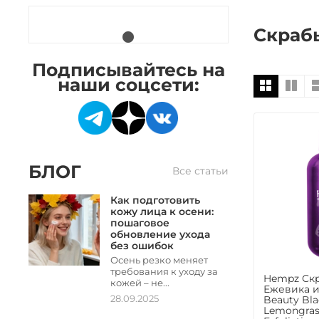
Скраб
Подписывайтесь на
наши соцсети:
БЛОГ
Все статьи
Как подготовить
кожу лица к осени:
пошаговое
обновление ухода
без ошибок
Осень резко меняет
требования к уходу за
Hempz Скр
кожей – не...
Ежевика и
28.09.2025
Beauty Bla
Lemongras