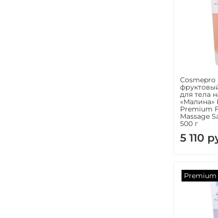
Cosmepro
фруктовый
для тела 
«Малина» 
Premium F
Massage Sa
500 г
5 110 р
Premium