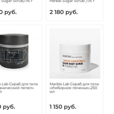
 Sugar Scrub,176 г
Herbal Sugar Scrub ,176 г
0 руб.
2 180 руб.
e Lab Скраб для тела
Marble Lab Cкраб для тела
анический пепел»
«Имбирное печенье»,250
мл
мл
0 руб.
1 150 руб.