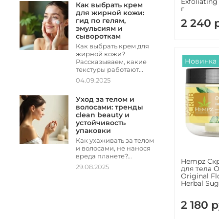
Exfoliatin
Как выбрать крем
г
для жирной кожи:
гид по гелям,
2 240 
эмульсиям и
сывороткам
Как выбрать крем для
жирной кожи?
Новинка
Рассказываем, какие
текстуры работают...
04.09.2025
Уход за телом и
волосами: тренды
clean beauty и
устойчивость
упаковки
Как ухаживать за телом
и волосами, не нанося
вреда планете?...
Hempz Ск
29.08.2025
для тела 
Original F
Herbal Sug
2 180 р