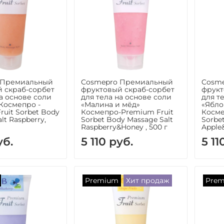
 Премиальный
Cosmepro Премиальный
Cosm
 скраб-сорбет
фруктовый скраб-сорбет
фрукт
на основе соли
для тела на основе соли
для т
Космепро -
«Малина и мёд»
«Ябло
ruit Sorbet Body
Космепро-Premium Fruit
Косме
lt Raspberry,
Sorbet Body Massage Salt
Sorbe
Raspberry&Honey , 500 г
Apple
уб.
5 110 руб.
5 11
Premium
Хит продаж
Pre