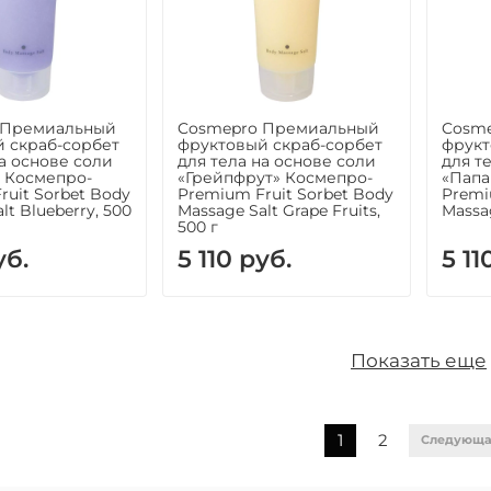
 Премиальный
Cosmepro Премиальный
Cosm
 скраб-сорбет
фруктовый скраб-сорбет
фрукт
на основе соли
для тела на основе соли
для т
 Космепро-
«Грейпфрут» Космепро-
«Папа
ruit Sorbet Body
Premium Fruit Sorbet Body
Premi
lt Blueberry, 500
Massage Salt Grape Fruits,
Massag
500 г
уб.
5 110 руб.
5 11
Показать еще
1
2
Следующ