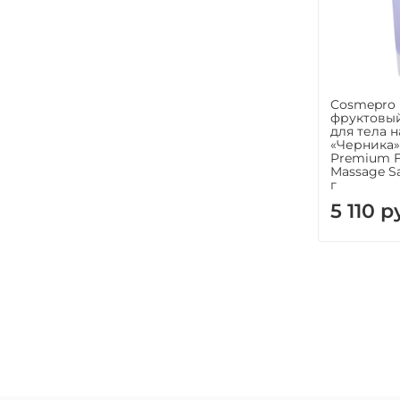
Cosmepro
фруктовый
для тела 
«Черника»
Premium F
Massage Sa
г
5 110 р