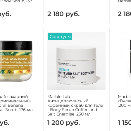
g Body Scrub,237
Herbal
руб.
2 180 руб.
2 18
Советуем
раб сахарный
Marble Lab
Marbl
Оригинальный-
Антицеллюлитный
«Вулк
loral Banana
кофейный скраб для тела
,200 
ar Scrub ,176 мл
- Body Scrub Coffee and
Salt Energise ,250 мл
уб.
1 200 руб.
1 15