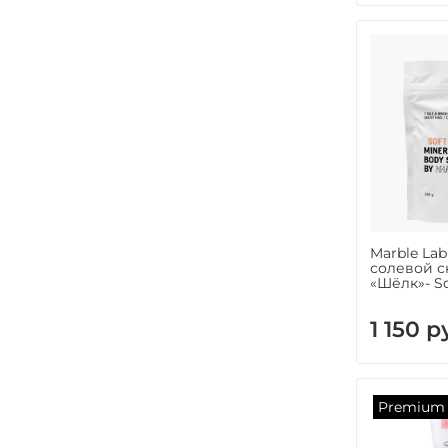
Marble La
солевой с
«Шёлк»- Sof
1 150 р
Premium