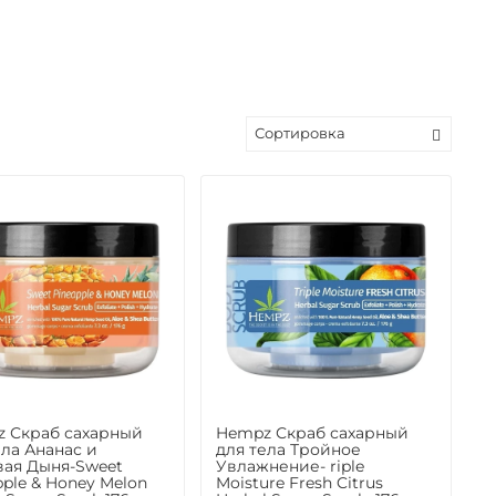
 Скраб сахарный
Hempz Скраб сахарный
ела Ананас и
для тела Тройное
ая Дыня-Sweet
Увлажнение- riple
pple & Honey Melon
Moisture Fresh Citrus