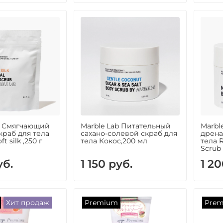
b Смягчающий
Marble Lab Питательный
Marbl
краб для тела
сахано-солевой скраб для
дрена
t silk ,250 г
тела Кокос,200 мл
тела R
Scrub 
уб.
1 150 руб.
1 20
Хит продаж
Premium
Pre