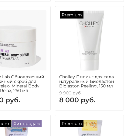
Premium
e Lab Обновляющий
Cholley Пилинг для тела
жный скраб для
натуральный Биоластон
elax- Mineral Body
Biolaston Peeling, 150 мл
Relax, 250 мл
9 900 руб.
0 руб.
8 000 руб.
mium
Хит продаж
Premium