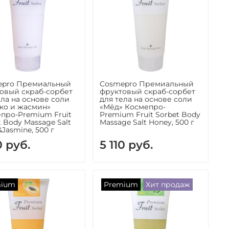
epro Премиальный
Cosmepro Премиальный
овый скраб-сорбет
фруктовый скраб-сорбет
ела на основе соли
для тела на основе соли
ко и жасмин»
«Мёд» Космепро-
про-Premium Fruit
Premium Fruit Sorbet Body
t Body Massage Salt
Massage Salt Honey, 500 г
&Jasmine, 500 г
0 руб.
5 110 руб.
mium
Premium
Хит продаж