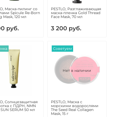
O, Маска-пилинг со
PESTLO, Разглаживающая
лами Spicule Re-Born
маска-пленка Gold Thread
g Mask, 120 мл
Face Mask, 70 мл
00 руб.
3 200 руб.
инка
Советуем
Нет в наличии
O, Солнцезащитная
PESTLO, Маска с
отка с ПДРН, NMN
морскими водорослями
SUN SERUM 50 мл
The Seed Real Collagen
Mask, 15 г