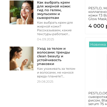
Как выбрать крем
для жирной кожи:
PESTLO, М
гид по гелям,
коллагено
эмульсиям и
кожи T3 B
сывороткам
Glow Mask,
Как выбрать крем для
4 000 
жирной кожи?
Рассказываем, какие
текстуры работают...
04.09.2025
Новинка
Уход за телом и
волосами: тренды
clean beauty и
устойчивость
упаковки
Как ухаживать за телом
и волосами, не нанося
вреда планете?...
29.08.2025
PESTLO,О
сыворотка
рисом, Bla
serum 75 