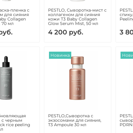
аска-пленка с
PESTLO, Сыворотка-мист с
PESTL
м для сияния
коллагеном для сияния
спику
aby Collagen
кожи T3 Baby Collagen
Peelin
 70 мл
Glow Serum Mist, 50 мл
руб.
4 200 руб.
3 8
Новинка
Нов
бновляющая
PESTLO,Сыворотка с
PESTL
 с черным
экзосомами для сияния,
сывор
ck rice peeling
T3 Ampoule 30 мл
PDRN 
мл