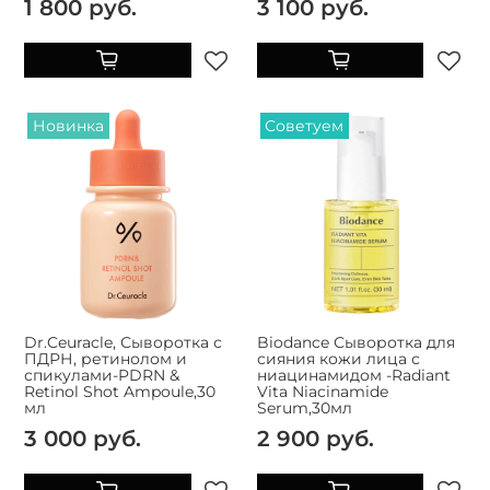
1 800 руб.
3 100 руб.
Новинка
Советуем
Dr.Ceuracle, Сыворотка с
Biodance Сыворотка для
ПДРН, ретинолом и
сияния кожи лица с
спикулами-PDRN &
ниацинамидом -Radiant
Retinol Shot Ampoule,30
Vita Niacinamide
мл
Serum,30мл
3 000 руб.
2 900 руб.