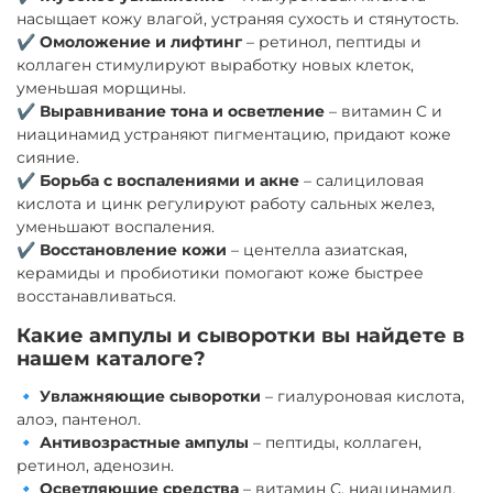
насыщает кожу влагой, устраняя сухость и стянутость.
✔️
Омоложение и лифтинг
– ретинол, пептиды и
коллаген стимулируют выработку новых клеток,
уменьшая морщины.
✔️
Выравнивание тона и осветление
– витамин C и
ниацинамид устраняют пигментацию, придают коже
сияние.
✔️
Борьба с воспалениями и акне
– салициловая
кислота и цинк регулируют работу сальных желез,
уменьшают воспаления.
✔️
Восстановление кожи
– центелла азиатская,
керамиды и пробиотики помогают коже быстрее
восстанавливаться.
Какие ампулы и сыворотки вы найдете в
нашем каталоге?
🔹
Увлажняющие сыворотки
– гиалуроновая кислота,
алоэ, пантенол.
🔹
Антивозрастные ампулы
– пептиды, коллаген,
ретинол, аденозин.
🔹
Осветляющие средства
– витамин C, ниацинамид,