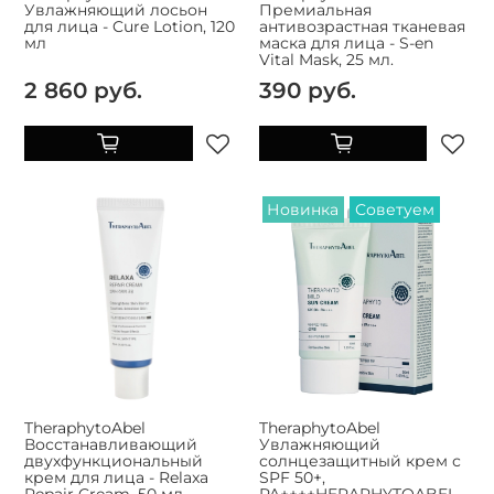
Увлажняющий лосьон
Премиальная
для лица - Cure Lotion, 120
антивозрастная тканевая
мл
маска для лица - S-en
Vital Mask, 25 мл.
2 860 руб.
390 руб.
Новинка
Советуем
TheraphytoAbel
TheraphytoAbel
Восстанавливающий
Увлажняющий
двухфункциональный
солнцезащитный крем с
крем для лица - Relaxa
SPF 50+,
Repair Cream, 50 мл.
PA++++HERAPHYTOABEL