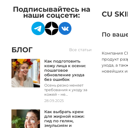
Подписывайтесь на
CU SK
наши соцсети:
По ваше
БЛОГ
Все статьи
Компания CU
продукт раз
Как подготовить
ухода, а та
кожу лица к осени:
пошаговое
новейших ин
обновление ухода
без ошибок
Осень резко меняет
требования к уходу за
кожей – не...
28.09.2025
Как выбрать крем
для жирной кожи:
гид по гелям,
эмульсиям и