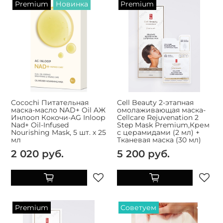
Premium
Новинка
Premium
Cocochi Питательная
Cell Beauty 2-этапная
маска-масло NAD+ Oil AЖ
омолаживающая маска-
Инлооп Кокочи-AG Inloop
Cellcare Rejuvenation 2
Nad+ Oil-Infused
Step Mask Premium,Крем
Nourishing Mask, 5 шт. х 25
с церамидами (2 мл) +
мл
Тканевая маска (30 мл)
2 020 руб.
5 200 руб.
Premium
Советуем