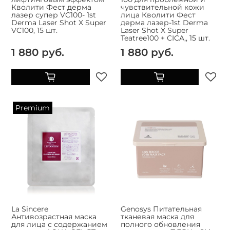
Кволити Фест дерма
чувствительной кожи
лазер супер VC100- 1st
лица Кволити Фест
Derma Laser Shot X Super
дерма лазер-1st Derma
VC100, 15 шт.
Laser Shot X Super
Teatree100 + CICA,, 15 шт.
1 880 руб.
1 880 руб.
Premium
La Sincere
Genosys Питательная
Антивозрастная маска
тканевая маска для
для лица с содержанием
полного обновления