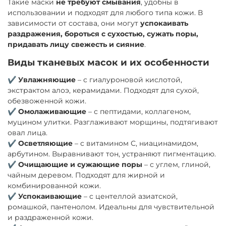
Такие маски
не требуют смывания
, удобны в
использовании и подходят для любого типа кожи. В
зависимости от состава, они могут
успокаивать
раздражения, бороться с сухостью, сужать поры,
придавать лицу свежесть и сияние
.
Виды тканевых масок и их особенности
✔
Увлажняющие
– с гиалуроновой кислотой,
экстрактом алоэ, керамидами. Подходят для сухой,
обезвоженной кожи.
✔
Омолаживающие
– с пептидами, коллагеном,
муцином улитки. Разглаживают морщины, подтягивают
овал лица.
✔
Осветляющие
– с витамином С, ниацинамидом,
арбутином. Выравнивают тон, устраняют пигментацию.
✔
Очищающие и сужающие поры
– с углем, глиной,
чайным деревом. Подходят для жирной и
комбинированной кожи.
✔
Успокаивающие
– с центеллой азиатской,
ромашкой, пантенолом. Идеальны для чувствительной
и раздраженной кожи.