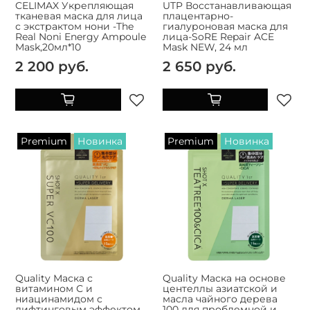
CELIMAX Укрепляющая
UTP Восстанавливающая
тканевая маска для лица
плацентарно-
с экстрактом нони -The
гиалуроновая маска для
Real Noni Energy Ampoule
лица-SoRE Repair ACE
Mask,20мл*10
Mask NEW, 24 мл
2 200 руб.
2 650 руб.
Premium
Новинка
Premium
Новинка
Quality Маска с
Quality Маска на основе
витамином С и
центеллы азиатской и
ниацинамидом с
масла чайного дерева
лифтинговым эффектом
100 для проблемной и