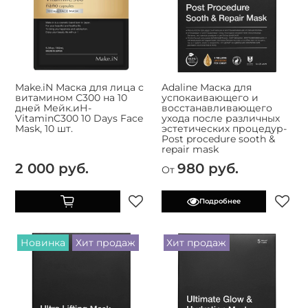
Make.iN Маска для лица с
Adaline Маска для
витамином С300 на 10
успокаивающего и
дней Мейк.иН-
восстанавливающего
VitaminC300 10 Days Face
ухода после различных
Mask, 10 шт.
эстетических процедур-
Post procedure sooth &
repair mask
2 000 руб.
980 руб.
От
Подробнее
Новинка
Хит продаж
Хит продаж