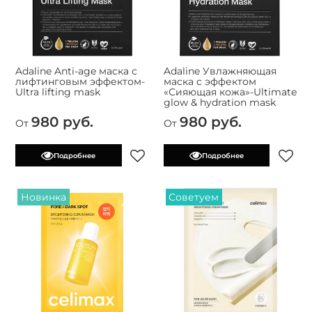
Adaline Anti-age маска с
Adaline Увлажняющая
лифтинговым эффектом-
маска с эффектом
Ultra lifting mask
«Сияющая кожа»-Ultimate
glow & hydration mask
980 руб.
980 руб.
От
От
Подробнее
Подробнее
Новинка
Советуем