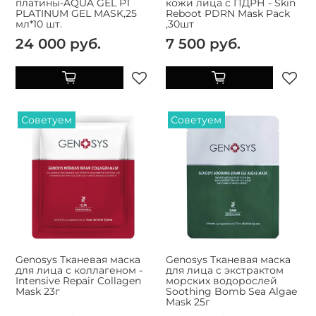
платины-AQUA GEL PT
кожи лица с ПДРН - Skin
PLATINUM GEL MASK,25
Reboot PDRN Mask Pack
мл*10 шт.
,30шт
24 000 руб.
7 500 руб.
Советуем
Советуем
Genosys Тканевая маска
Genosys Тканевая маска
для лица с коллагеном -
для лица с экстрактом
Intensive Repair Collagen
морских водорослей
Mask 23г
Soothing Bomb Sea Algae
Mask 25г