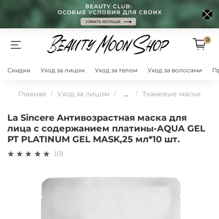
0
Скидки
Уход за лицом
Уход за телом
Уход за волосами
П
Главная
Уход за лицом
...
Тканевые маски
La Sincere Антивозрастная маска для
лица с содержанием платины-AQUA GEL
PT PLATINUM GEL MASK,25 мл*10 шт.
(0)