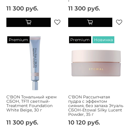
г
11 300 руб.
11 300 руб.
Premium
Premium
Новинка
C'BON Тональный крем
C'BON Рассыпчатая
СБОН, TF11 светлый-
пудра с эффектом
Treatment Foundation
сияния, без запаха Этуаль
White Beige, 30 г
СБОН-Etowal Silky Lucent
Powder, 35 г
11 300 руб.
10 120 руб.