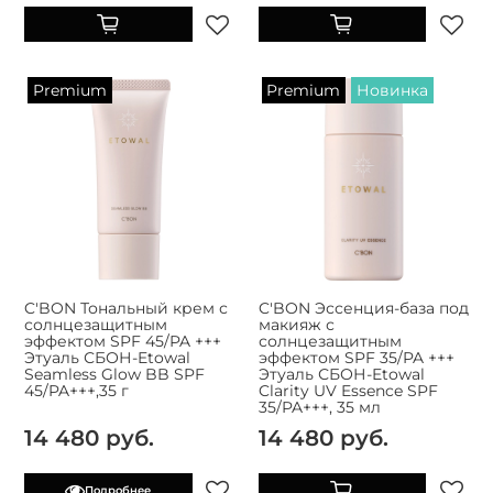
Premium
Premium
Новинка
C'BON Тональный крем с
C'BON Эссенция-база под
солнцезащитным
макияж с
эффектом SPF 45/PA +++
солнцезащитным
Этуаль СБОН-Etowal
эффектом SPF 35/PA +++
Seamless Glow BB SPF
Этуаль СБОН-Etowal
45/PA+++,35 г
Clarity UV Essence SPF
35/PA+++, 35 мл
14 480 руб.
14 480 руб.
Подробнее