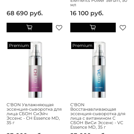
Elements Power Serum, 50
мл
68 690 руб.
16 100 руб.
Premium
Premium
C'BON Увлажняющая
C'BON
эссенция-сыворотка для
Восстанавливающая
лица СБОН СиЭйч
эссенция-сыворотка для
Эссенс - СH Essence MD,
лица с витамином С
35 г
СБОН ВиСи Эссенс - VC
Essence MD, 35 г