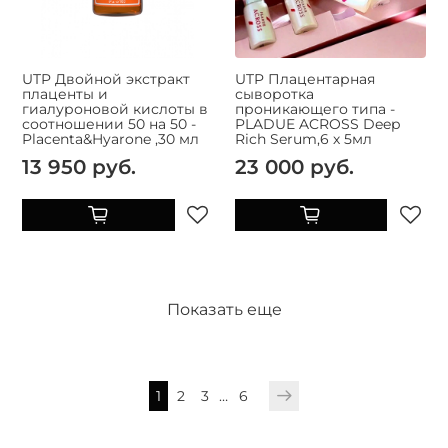
UTP Двойной экстракт
UTP Плацентарная
плаценты и
сыворотка
гиалуроновой кислоты в
проникающего типа -
соотношении 50 на 50 -
PLADUE ACROSS Deep
Placenta&Hyarone ,30 мл
Rich Serum,6 х 5мл
13 950 руб.
23 000 руб.
Показать еще
1
2
3
…
6