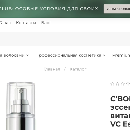
О нас
Контакты
Блог
за волосами
Профессиональная косметика
Premiu
Главная
Каталог
C'BO
эссе
вита
VC E