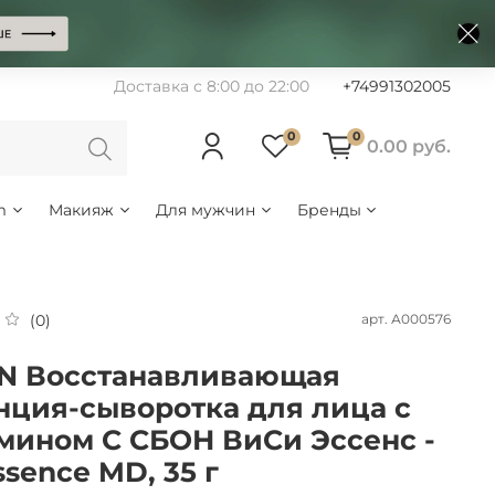
Доставка с 8:00 до 22:00
+74991302005
0
0
0.00 руб.
m
Макияж
Для мужчин
Бренды
арт.
А000576
(0)
N Восстанавливающая
нция-сыворотка для лица с
мином С СБОН ВиСи Эссенс -
ssence MD, 35 г