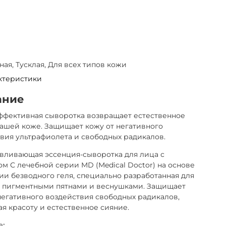
ая, Тусклая, Для всех типов кожи
ктеристики
ание
ффективная сыворотка возвращает естественное
ашей коже. Защищает кожу от негативного
вия ультрафиолета и свободных радикалов.
вливающая эссенция-сыворотка для лица с
м С лечебной серии MD (Medical Doctor) на основе
ии безводного геля, специально разработанная для
с пигментными пятнами и веснушками. Защищает
негативного воздействия свободных радикалов,
я красоту и естественное сияние.
е: