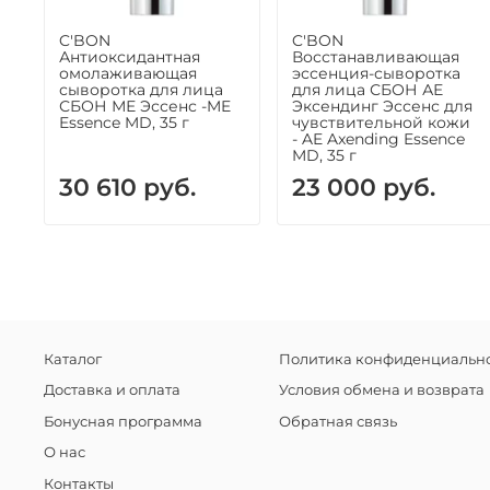
C'BON
C'BON
Антиоксидантная
Восстанавливающая
омолаживающая
эссенция-сыворотка
сыворотка для лица
для лица СБОН АЕ
СБОН МЕ Эссенс -ME
Эксендинг Эссенс для
Essence MD, 35 г
чувствительной кожи
- AE Axending Essence
MD, 35 г
30 610 руб.
23 000 руб.
Каталог
Политика конфиденциально
Доставка и оплата
Условия обмена и возврата
Бонусная программа
Обратная связь
О нас
Контакты