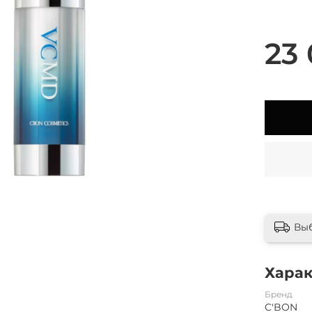
23 
Вы
Хара
Бренд
C'BON