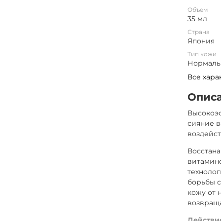
Объем
35 мл
Страна
Япония
Тип кожи
Нормальн
Все хара
Опис
Высокоэ
сияние в
воздейст
Восстана
витамино
технолог
борьбы 
кожу от 
возвраща
Действи