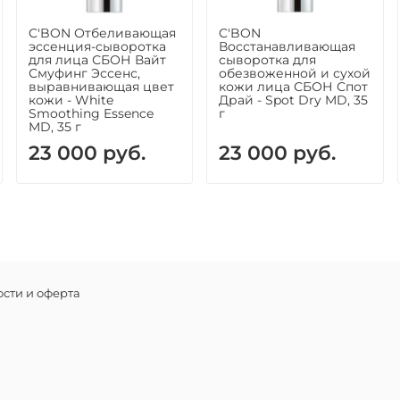
Экстрак
меланина
C'BON Отбеливающая
C'BON
эссенция-сыворотка
Восстанавливающая
для лица СБОН Вайт
сыворотка для
Экстракт
Смуфинг Эссенс,
обезвоженной и сухой
выравнивающая цвет
кожи лица СБОН Спот
Экстракт
кожи - White
Драй - Spot Dry MD, 35
меланоц
Smoothing Essence
г
MD, 35 г
Экстракт
23 000 руб.
23 000 руб.
обладае
заживля
Альтером
восстан
действие
Экстракт
сти и оферта
размнож
Не содер
Способ 
Распреде