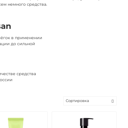
сем немного средства.
san
лёгок в применении
ации до сильной
честве средства
России