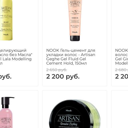
делирующий
NOOK Гель-цемент для
NOOK 
сло без Масла"
укладки волос - Artisan
волос
il Lala Modelling
Geghe Gel Fluid Gel
Gel G
мл
Cement Hold, 150мл
Modell
2 650 руб.
2 680 
руб.
2 200 руб.
2 2