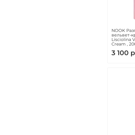
NOOK Раз
вельвет-к
Lisciolina
Cream , 2
3 100 р