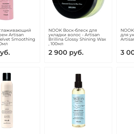
глаживающий
NOOK Воск-блеск для
NOOK 
рем Artisan
укладки волос - Artisan
для у
 Velvet Smoothing
Brillina Glossy Shining Wax
Artis
00мл
, 100мл
уб.
2 900 руб.
3 0