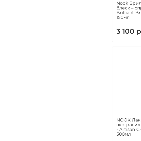
Nook Бри
блеск – спр
Brilliant Br
150мл
3 100 р
NOOK Лак 
экстраси
- Artisan С
500мл