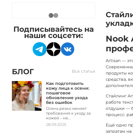
Стайли
уклад
Подписывайтесь на
наши соцсети:
Nook 
проф
Artisan — э
Современные
БЛОГ
Все статьи
продукты к
средства, в
Как подготовить
дополнитель
кожу лица к осени:
пошаговое
Стайлинг Ar
обновление ухода
работе текс
без ошибок
отдушки — б
Осень резко меняет
требования к уходу за
процесс: ра
кожей – не...
28.09.2025
Ещё одно пр
затратам на