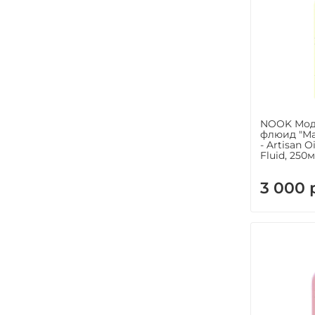
NOOK Мо
флюид "Ма
- Artisan O
Fluid, 250
3 000 