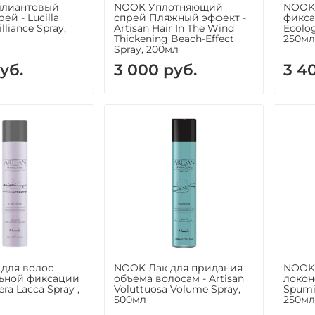
ллиантовый
NOOK Уплотняющий
NOOK 
ей - Lucilla
спрей Пляжный эффект -
фикса
illiance Spray,
Artisan Hair In The Wind
Ecolog
Thickening Beach-Effect
250мл
Spray, 200мл
уб.
3 000 руб.
3 4
для волос
NOOK Лак для придания
NOOK 
льной фиксации
объема волосам - Artisan
локоно
'era Lacca Spray ,
Voluttuosa Volume Spray,
Spumig
500мл
250мл