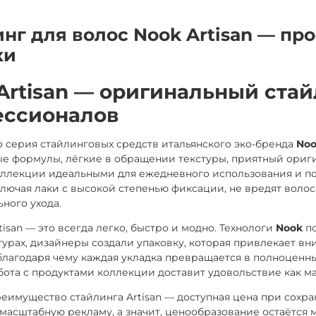
нг для волос Nook Artisan — п
ки
Artisan — оригинальный стай
ессионалов
то серия стайлинговых средств итальянского эко-бренда
No
 формулы, лёгкие в обращении текстуры, приятный ориги
оллекции идеальными для ежедневного использования и п
ключая лаки с высокой степенью фиксации, не вредят волоса
ного ухода.
tisan — это всегда легко, быстро и модно. Технологи
Nook
по
турах, дизайнеры создали упаковку, которая привлекает 
лагодаря чему каждая укладка превращается в полноценный 
бота с продуктами коллекции доставит удовольствие как мас
еимущество стайлинга Artisan — доступная цена при сохра
 масштабную рекламу, а значит, ценообразование остаётся