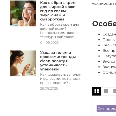
Как выбрать крем
экономичный
для жирной кожи:
гид по гелям,
эмульсиям и
сывороткам
Особе
Как выбрать крем для
жирной кожи?
Рассказываем, какие
Создан
текстуры работают...
Полный
04.09.2025
Весь с
Все пр
Уход за телом и
Натура
волосами: тренды
clean beauty и
Эколог
устойчивость
Эконом
упаковки
Официа
Как ухаживать за телом
и волосами, не нанося
вреда планете?...
29.08.2025
Хит прод