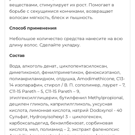
веществами, стимулирует их рост. Помогает в
борьбе с секущимися кончиками, возвращает
волосам мягкость, блеск и пышность.
Способ применения
Небольшое количество средства нанесите на всю
длину волос. Сделайте укладку.
Состав
Вода, алкоголь денат., циклопентасилоксан,
диметиконол, фенилтриметикон, феноксиэтанол,
полиакриламидном, отдушка, Amodimethicone, С13-
14 изопарафин, стирол / В. П. сополимер, лаурет – 7,
C11-15 Pareth – 5, C11-15 Pareth – 9,
этилгексилглицерин, бутилфенил Methylpropional,
децилен гликоль, каприлилгликоль, уксусная
кислота, лимонная кислота, натрий Dodoxynol - 40
Сульфат, Hydroxyisohexyl 3 – циклогексен,
карбоксальдегид, бензилбензоат, сорбиновая
кислота, мел, полиамид – 2, экстракт фаленопсис