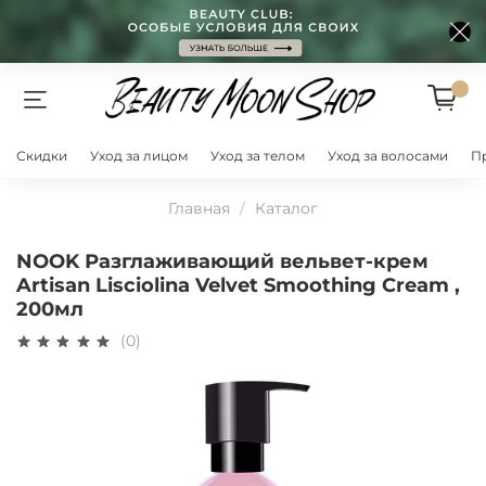
Скидки
Уход за лицом
Уход за телом
Уход за волосами
П
Главная
Каталог
NOOK Разглаживающий вельвет-крем
Artisan Lisciolina Velvet Smoothing Cream ,
200мл
(0)