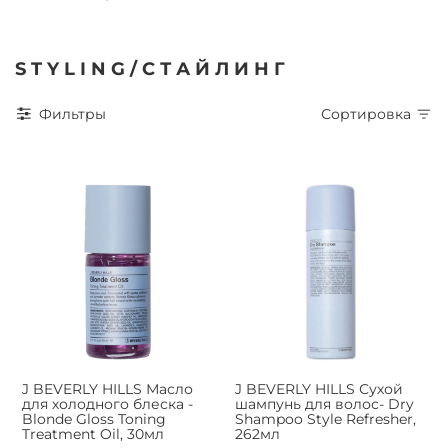
S T Y L I N G / С Т А Й Л И Н Г
Фильтры
Сортировка
J BEVERLY HILLS Масло
J BEVERLY HILLS Сухой
для холодного блеска -
шампунь для волос- Dry
Blonde Gloss Toning
Shampoo Style Refresher,
Treatment Oil, 30мл
262мл