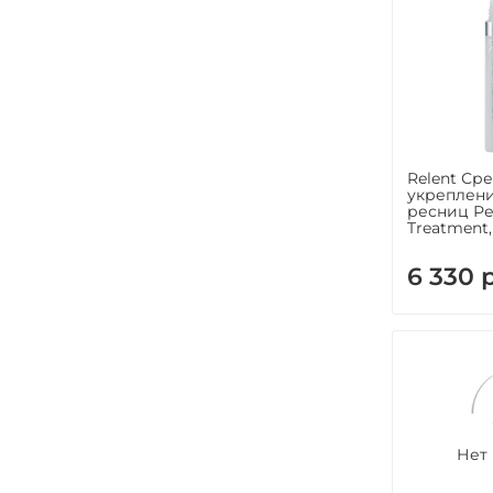
Relent Ср
укреплени
ресниц Рел
Treatment, 
6 330 
Нет