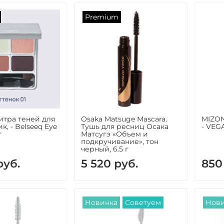
Premium
итра теней для
Osaka Matsuge Mascara.
MIZON
к, - Belseeq Eye
Тушь для ресниц Осака
- VEG
г
Матсугэ «Объем и
подкручивание», тон
черный, 6.5 г
руб.
5 520 руб.
850
Новинка
Советуем
Нов