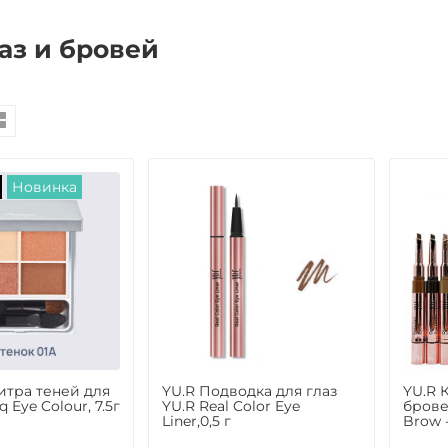
аз и бровей
Новинка
итра теней для
YU.R Подводка для глаз
YU.R 
 Eye Colour, 7.5г
YU.R Real Color Eye
брове
Liner,0,5 г
Brow -