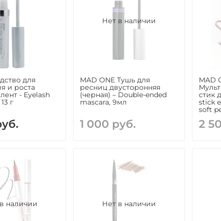
Нет в наличии
едство для
MAD ONE Тушь для
MAD 
я и роста
ресниц двусторонняя
Муль
ент - Eyelash
(черная) – Double-ended
стик д
13 г
mascara, 9мл
stick 
soft p
руб.
1 000 руб.
2 5
 в наличии
Нет в наличии