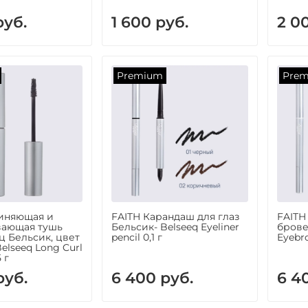
руб.
1 600 руб.
2 0
Premium
Pre
иняющая и
FAITH Карандаш для глаз
FAITH
вающая тушь
Бельсик- Belseeq Eyeliner
брове
ц Бельсик, цвет
pencil 0,1 г
Eyebr
elseeq Long Curl
 г
руб.
6 400 руб.
6 4