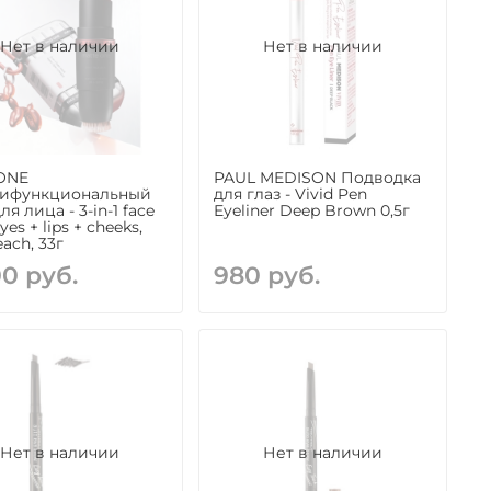
Нет в наличии
Нет в наличии
ONE
PAUL MEDISON Подводка
тифункциональный
для глаз - Vivid Pen
ля лица - 3-in-1 face
Eyeliner Deep Brown 0,5г
eyes + lips + cheeks,
each, 33г
00 руб.
980 руб.
Нет в наличии
Нет в наличии