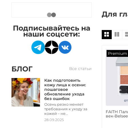
Для гл
Подписывайтесь на
наши соцсети:
Premium
БЛОГ
Все статьи
Как подготовить
кожу лица к осени:
пошаговое
обновление ухода
без ошибок
Осень резко меняет
требования к уходу за
FAITH Пал
кожей – не...
век-Belseeq
28.09.2025