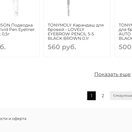
ISON Подводка
TONYMOLY Карандаш для
TONY
ivid Pen Eyeliner
бровей - LOVELY
для б
 0,5г
EYEBROW PENCIL 5-5
AUTO 
BLACK BROWN 0.1г
BLACK
б.
560 руб.
500
Показать еще
1
2
Следующ
сти и оферта