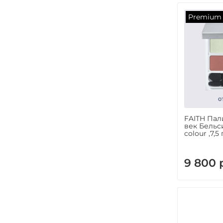
Premium
FAITH Пал
век Бельси
colour ,7,5 
9 800 