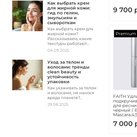
Как выбрать крем
для жирной кожи:
9 700 
гид по гелям,
эмульсиям и
сывороткам
Как выбрать крем для
Premium
жирной кожи?
Рассказываем, какие
текстуры работают...
04.09.2025
Уход за телом и
волосами: тренды
clean beauty и
устойчивость
упаковки
Как ухаживать за телом
и волосами, не нанося
FAITH Удл
вреда планете?...
подкручи
29.08.2025
для ресни
черный / B
Mascara,4,5
7 000 