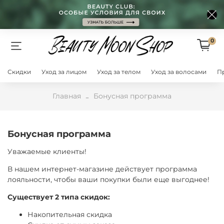
0
Скидки
Уход за лицом
Уход за телом
Уход за волосами
П
Главная
Бонусная программа
Бонусная программа
Уважаемые клиенты!
В нашем интернет-магазине действует программа
лояльности, чтобы ваши покупки были еще выгоднее!
Существует 2 типа скидок:
Накопительная скидка