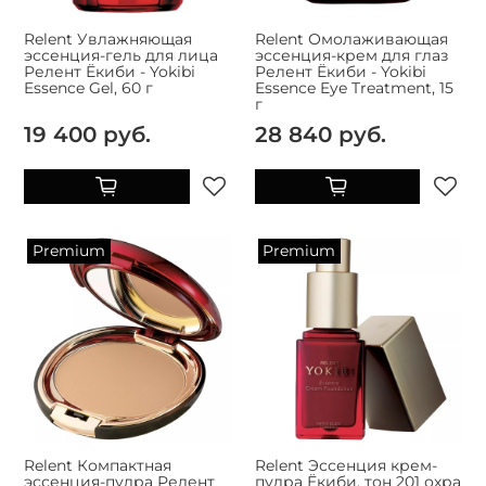
Relent Увлажняющая
Relent Омолаживающая
эссенция-гель для лица
эссенция-крем для глаз
Релент Ёкиби - Yokibi
Релент Ёкиби - Yokibi
Essence Gel, 60 г
Essence Eye Treatment, 15
г
19 400 руб.
28 840 руб.
Premium
Premium
Relent Компактная
Relent Эссенция крем-
эссенция-пудра Релент
пудра Ёкиби, тон 201 охра