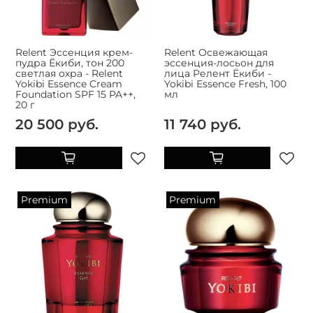
Relent Эссенция крем-
Relent Освежающая
пудра Ёкиби, тон 200
эссенция-лосьон для
светлая охра - Relent
лица Релент Ёкиби -
Yokibi Essence Cream
Yokibi Essence Fresh, 100
Foundation SPF 15 PA++,
мл
20 г
20 500 руб.
11 740 руб.
Premium
Premium