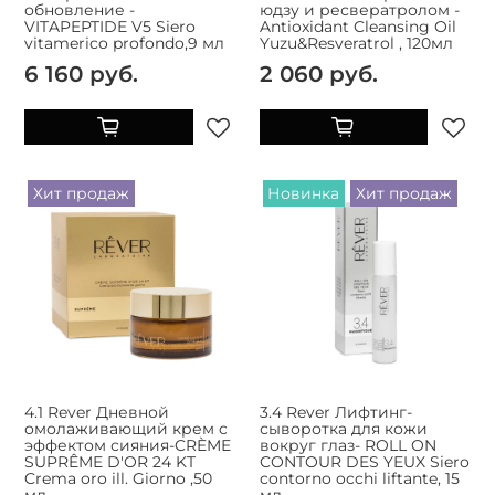
обновление -
юдзу и ресвератролом -
VITAPEPTIDE V5 Siero
Antioxidant Cleansing Oil
vitamerico profondo,9 мл
Yuzu&Resveratrol , 120мл
6 160 руб.
2 060 руб.
Хит продаж
Новинка
Хит продаж
4.1 Rever Дневной
3.4 Rever Лифтинг-
омолаживающий крем c
сыворотка для кожи
эффектом сияния-CRÈME
вокруг глаз- ROLL ON
SUPRÊME D'OR 24 KT
CONTOUR DES YEUX Siero
Crema oro ill. Giorno ,50
contorno occhi liftante, 15
мл
мл