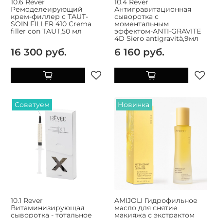
10.6 Rever
10.4 Rever
Ремоделеирующий
Антигравитационная
крем-филлер c TAUT-
сыворотка с
SOIN FILLER 410 Crema
моментальным
filler con TAUT,50 мл
эффектом-ANTI-GRAVITE
4D Siero antigravità,9мл
16 300 руб.
6 160 руб.
Советуем
Новинка
10.1 Rever
AMIJOLI Гидрофильное
Витаминизирующая
масло для снятие
сыворотка - тотальное
макияжа с экстрактом