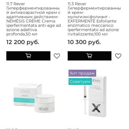
11.7 Rever
11.3 Rever
Гиперферментированны
Гиперферментированны
й антивозрастной крем с
й крем-
адаптивным действием-
мультиэксфолиант -
NÉMÉSIS CRÈME Crema
EXFERMENTÉ Esfoliante
iperfermentata anti-age ad
enzimatico meccanico
azione adattiva
iperfermentato ad azione
profonda,50 мл
rivitalizzante,100 мл
12 200 руб.
10 300 руб.
Хит продаж
Советуем