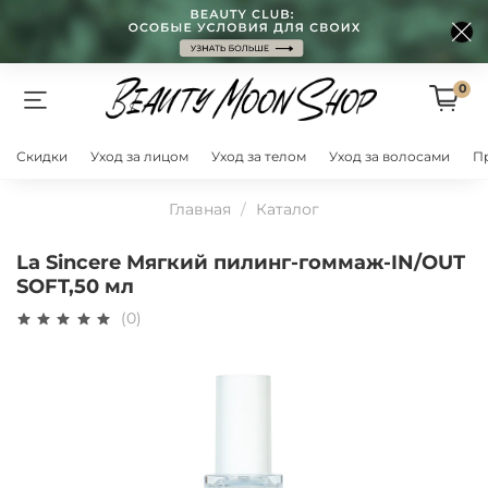
0
Скидки
Уход за лицом
Уход за телом
Уход за волосами
П
Главная
Каталог
La Sincere Мягкий пилинг-гоммаж-IN/OUT
SOFT,50 мл
(0)