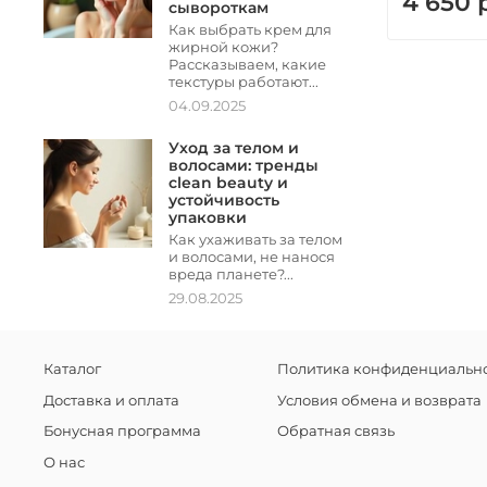
4 650 
сывороткам
Как выбрать крем для
жирной кожи?
Рассказываем, какие
текстуры работают...
04.09.2025
Уход за телом и
волосами: тренды
clean beauty и
устойчивость
упаковки
Как ухаживать за телом
и волосами, не нанося
вреда планете?...
29.08.2025
Каталог
Политика конфиденциально
Доставка и оплата
Условия обмена и возврата
Бонусная программа
Обратная связь
О нас