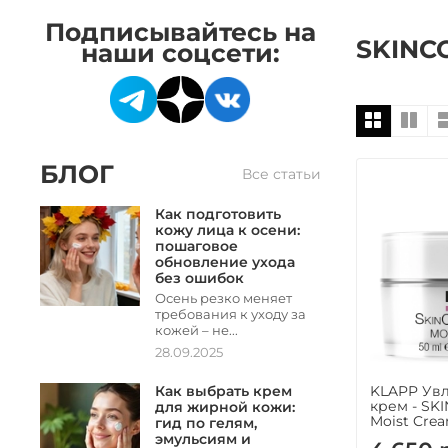
Подписывайтесь на
SKINC
наши соцсети:
БЛОГ
Все статьи
Как подготовить
кожу лица к осени:
пошаговое
обновление ухода
без ошибок
Осень резко меняет
требования к уходу за
кожей – не...
28.09.2025
Как выбрать крем
KLAPP Ув
крем - S
для жирной кожи:
Moist Crea
гид по гелям,
эмульсиям и