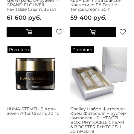
крем Гранд Флоувеил -
крем для лица Шансон
GRAND FLOUVEIL
Косметикс Лё Там-Le
Revitalize Cream, 35 мл
Temps Cream. 30 г
61 600 руб.
59 400 руб.
Premium
Premium
HUMA-STEMELLS Крем
Cholley Набор Фитоселл:
Seven After Cream, 30 гр
Крем Фитоселл + Бустер
Фитоселл - PHYTOCELL
BOX: PHYTOCELL CREAM
& BOOSTER PHYTOCELL
50ml+30ml