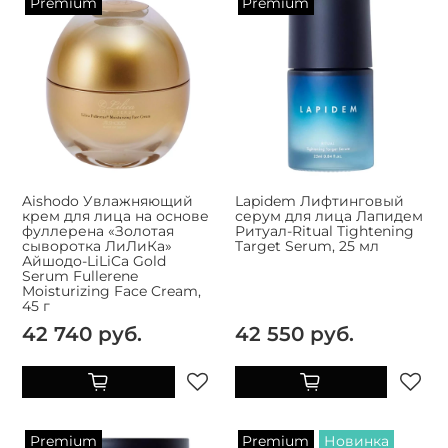
Premium
Premium
Aishodo Увлажняющий
Lapidem Лифтинговый
крем для лица на основе
серум для лица Лапидем
фуллерена «Золотая
Ритуал-Ritual Tightening
сыворотка ЛиЛиКа»
Target Serum, 25 мл
Айшодо-LiLiCa Gold
Serum Fullerene
Moisturizing Face Cream,
45 г
42 740 руб.
42 550 руб.
Premium
Premium
Новинка