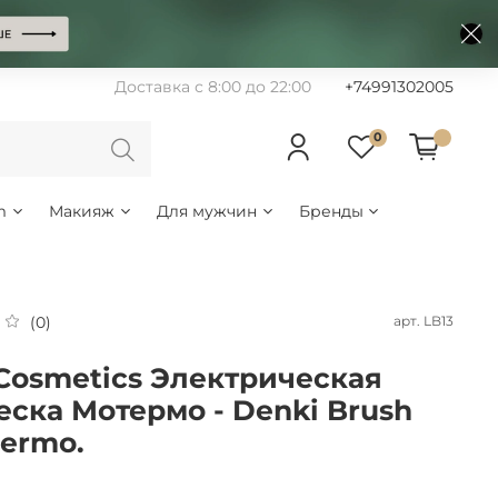
Доставка с 8:00 до 22:00
+74991302005
0
m
Макияж
Для мужчин
Бренды
арт.
LB13
(0)
Cosmetics Электрическая
еска Мотермо - Denki Brush
ermo.