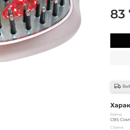
83 
Вы
Хара
Бренд
CBS Cosm
Страна