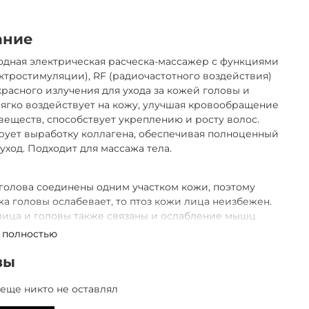
ание
дная электрическая расческа-массажер с функциями
ктростимуляции), RF (радиочастотного воздействия)
расного излучения для ухода за кожей головы и
ягко воздействует на кожу, улучшая кровообращение
веществ, способствует укреплению и росту волос.
ует выработку коллагена, обеспечивая полноценный
уход. Подходит для массажа тела.
 голова соединены одним участком кожи, поэтому
жа головы ослабевает, то птоз кожи лица неизбежен.
ица и головы также связаны и ослабление мышц
акже приводит к ослаблению мягких тканей лица.
 полностью
овом, заботится о дряблости кожи только на лице
эффективным. Чтобы решить эту проблему и добиться
вы
ового эффекта необходимо проработать мышцы и
ь кровообращение кожи головы и сухожильного
еще никто не оставлял