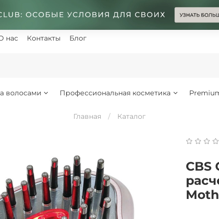
О нас
Контакты
Блог
за волосами
Профессиональная косметика
Premiu
Главная
Каталог
CBS 
расч
Moth