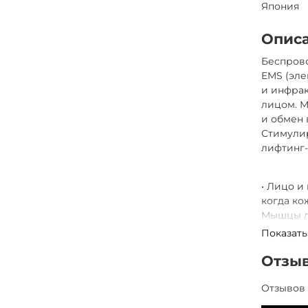
Япония
Опис
Беспрово
EMS (эле
и инфрак
лицом. М
и обмен 
Стимулир
лифтинг-
• Лицо и
когда ко
Мышцы л
головы т
Показать
Одним сл
будет не
Отзы
лифтинг
улучшит
Отзывов 
шлема.