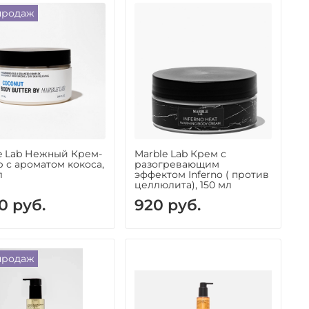
продаж
e Lab Нежный Крем-
Marble Lab Крем с
р с ароматом кокоса,
разогревающим
л
эффектом Inferno ( против
целлюлита), 150 мл
0 руб.
920 руб.
продаж