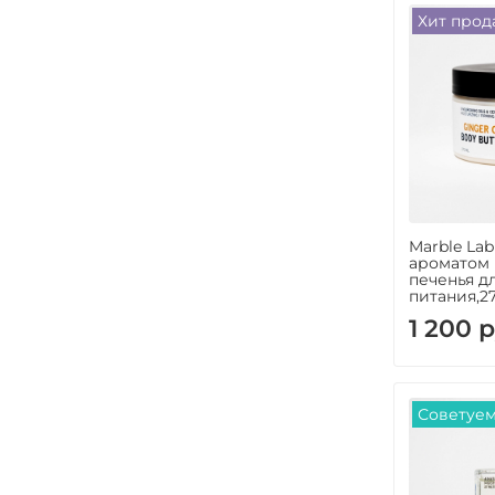
Хит прод
Marble La
ароматом
печенья д
питания,2
1 200 р
Советуе