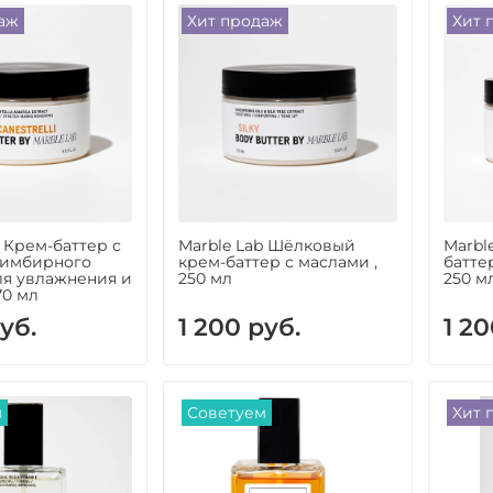
аж
Хит продаж
Хит 
b Крем-баттер с
Marble Lab Шёлковый
Marbl
 имбирного
крем-баттер с маслами ,
батте
ля увлажнения и
250 мл
250 м
70 мл
уб.
1 200 руб.
1 20
м
Советуем
Хит 