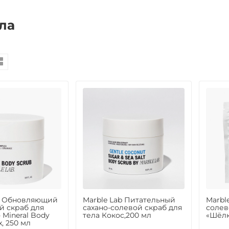
ла
ab Обновляющий
Marble Lab Питательный
Marbl
 скраб для
сахано-солевой скраб для
солев
- Mineral Body
тела Кокос,200 мл
«Шёлк»
x, 250 мл