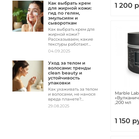
Как выбрать крем
1 200 р
для жирной кожи:
гид по гелям,
эмульсиям и
сывороткам
Как выбрать крем для
жирной кожи?
Рассказываем, какие
текстуры работают...
04.09.2025
Уход за телом и
волосами: тренды
clean beauty и
устойчивость
упаковки
Как ухаживать за телом
Marble Lab
и волосами, не нанося
«Вулканич
вреда планете?...
,200 мл
29.08.2025
1 150 р