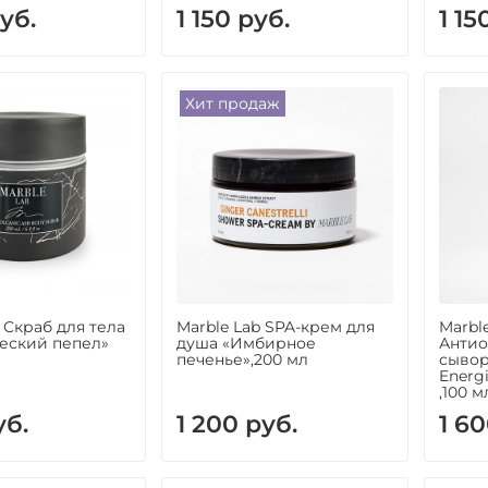
уб.
1 150 руб.
1 15
Хит продаж
 Скраб для тела
Marble Lab SPA-крем для
Marbl
еский пепел»
душа «Имбирное
Антио
печенье»,200 мл
сывор
Energi
,100 м
уб.
1 200 руб.
1 60