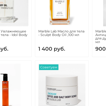
b Увлажняющее
Marble Lab Масло для тела
Marbl
тела - Idol Body
- Sculpt Body Oil ,100 мл
Антиц
для д
мл
руб.
1 400 руб.
900
Советуем