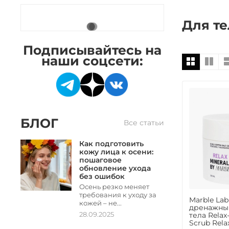
Для те
Подписывайтесь на
наши соцсети:
БЛОГ
Все статьи
Как подготовить
кожу лица к осени:
пошаговое
обновление ухода
без ошибок
Осень резко меняет
требования к уходу за
Marble L
кожей – не...
дренажный
28.09.2025
тела Relax
Scrub Rela