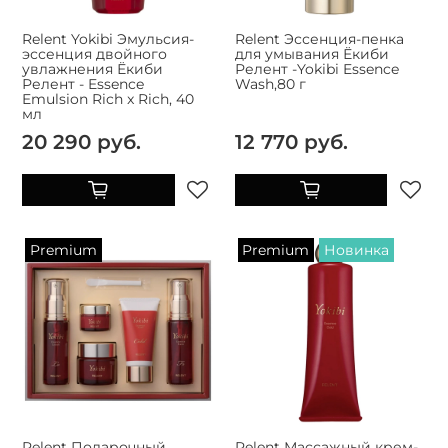
Relent Yokibi Эмульсия-
Relent Эссенция-пенка
эссенция двойного
для умывания Ёкиби
увлажнения Ёкиби
Релент -Yokibi Essence
Релент - Essence
Wash,80 г
Emulsion Rich x Rich, 40
мл
20 290 руб.
12 770 руб.
Premium
Premium
Новинка
Relent Подарочный
Relent Массажный крем-