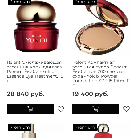
Premium
Premium
Relent Омолаживающая
Relent Компактная
эссенция-крем для глаз
эссенция-пудра Релент
Релент Ёкиби - Yokibi
Ёкиби, тон 200 светлая
Essence Eye Treatment, 15
охра - Yokibi Powder
г
Foundation SPF 15 PA++, 11
г
28 840 руб.
19 400 руб.
Premium
Premium