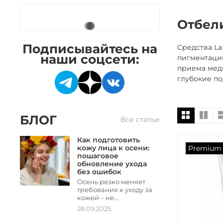
Отбел
Подписывайтесь на
Средства La
наши соцсети:
пигментации
приема мед
глубокие по
БЛОГ
Все статьи
Как подготовить
кожу лица к осени:
Premium
пошаговое
обновление ухода
без ошибок
Осень резко меняет
требования к уходу за
кожей – не...
28.09.2025