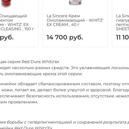
e Очищающий
La Sincere Крем
La Sin
фектом
Омолаживающий - WHITZ'
гиалу
я - WHITZ' EX
EX CREAM , 40 г
пепти
CLEASING , 150 г
SHEET
 руб.
14 700 руб.
11 1
я серия Red Dure Whitz'ex
ходят несколько разных средств. Это увлажняющие лосьон
ть омолаживающие крема этой серии.
инейки обладает сбалансированным составом, поэтому отл
 кожи, питает ее, делает более упругой и здоровой. Благ
еспечивают безопасность использования, отсутствие неже
ким проявлениям.
ия борьбы с гиперпигментацией и сохранения результата 
нейки Red Dure Whitz’Ex.