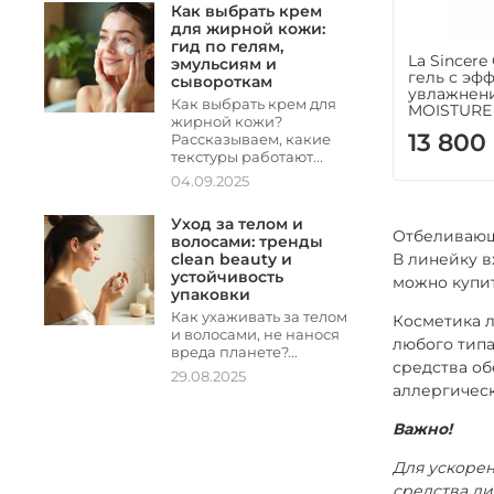
Как выбрать крем
для жирной кожи:
гид по гелям,
La Sincer
эмульсиям и
гель с эф
сывороткам
увлажнени
Как выбрать крем для
MOISTURE 
жирной кожи?
13 800
Рассказываем, какие
текстуры работают...
04.09.2025
Уход за телом и
Отбеливающа
волосами: тренды
clean beauty и
В линейку в
устойчивость
можно купи
упаковки
Как ухаживать за телом
Косметика л
и волосами, не нанося
любого типа
вреда планете?...
средства об
29.08.2025
аллергичес
Важно!
Для ускорен
средства ли