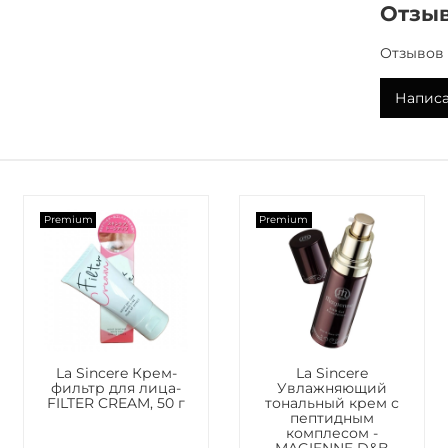
восстано
Отзы
средств 
и устойч
Отзывов 
Активны
Написа
Гиалурон
коже, ус
признаки
Коллаге
благопри
Premium
Premium
повреждё
приобре
Эластин
кожи за
верхних 
морщинк
La Sincere Крем-
La Sincere
восстана
фильтр для лица-
Увлажняющий
FILTER CREAM, 50 г
тональный крем с
Аргинин
пептидным
комплесом -
выработк