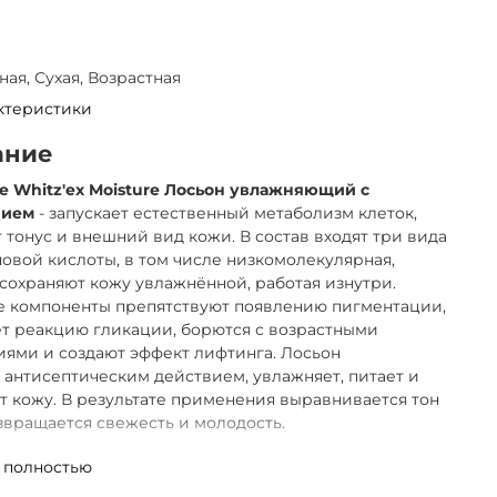
ая, Сухая, Возрастная
ктеристики
ание
re Whitz'ex Moisture Лосьон увлажняющий с
нием
- запускает естественный метаболизм клеток,
 тонус и внешний вид кожи. В состав входят три вида
овой кислоты, в том числе низкомолекулярная,
сохраняют кожу увлажнённой, работая изнутри.
е компоненты препятствуют появлению пигментации,
т реакцию гликации, борются с возрастными
ями и создают эффект лифтинга. Лосьон
 антисептическим действием, увлажняет, питает и
т кожу. В результате применения выравнивается тон
звращается свежесть и молодость.
ed Dure White'Ех
предназначена для осветления кожи,
 полностью
ия пигментных пятен, активного питания,