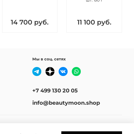
шт.*80 г
ию, заметно улучшает цвет лица. Вырабатываемый с
аргинина оксид азота нормализует
куляцию в тканях и повышает тонус кровеносных
14 700 руб.
11 100 руб.
н
- эффективно поддерживает уровень
ности, способствует восстановлению барьерной
кожи и смягчает кожу.
 С
- эффективно убирает пигментацию, усиливает
Мы в соц. сетях
оллагена, повышает защитные свойства кожи и
 заживление.
слоты
- антиоксиданты, увлажняют кожу, повышают её
ые и защитные функции и способность переносить
+7 499 130 20 05
твие негативных окружающих
. Обеспечивают более быстрое и качественное
info@beautymoon.shop
ние тканей, убирают шелушения, трещины и другие
ы сухой кожи. Замедляют естественные процессы
, омолаживают кожу, делают её более упругой,
ой и свежей.
т ромашки
- обладает противовоспалительным,