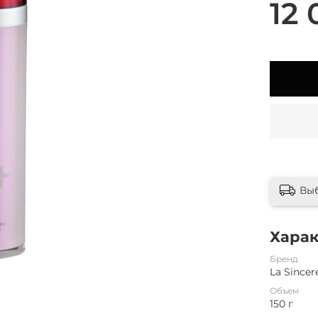
12 
Вы
Хара
Бренд
La Sincer
Объем
150 г