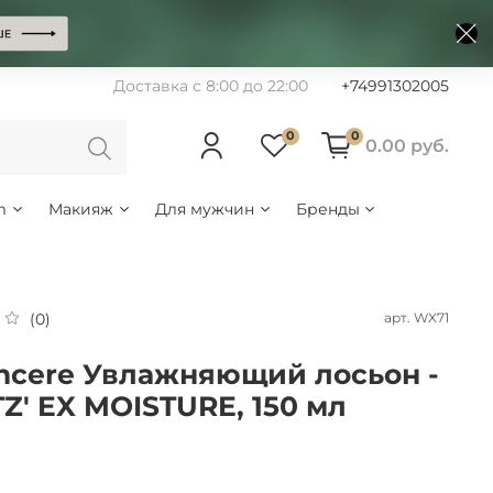
Доставка с 8:00 до 22:00
+74991302005
0
0
0.00 руб.
m
Макияж
Для мужчин
Бренды
арт.
WX71
(0)
incere Увлажняющий лосьон -
Z' EX MOISTURE, 150 мл