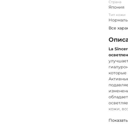
Страна
Япония
Тип кожи
Нормальн
Все хара
Опис
La Since
осветле
улучшает
гиалурон
которые 
Активны
подавляе
изменени
обладает
осветляе
кожи, во
Линия
R
Показать
устранен