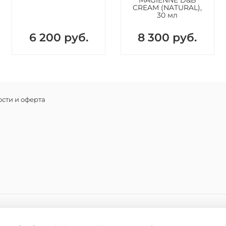
MAGIENNE D&B
заживлен
CREAM (NATURAL),
30 мл
помощью 
микроцир
6 200 руб.
8 300 руб.
сосудов.
Глицери
увлажнен
функции 
Витамин
сти и оферта
синтез к
ускоряет
Аминоки
барьерн
воздейс
факторов
заживле
проблем
старения
эластичн
Экстрак