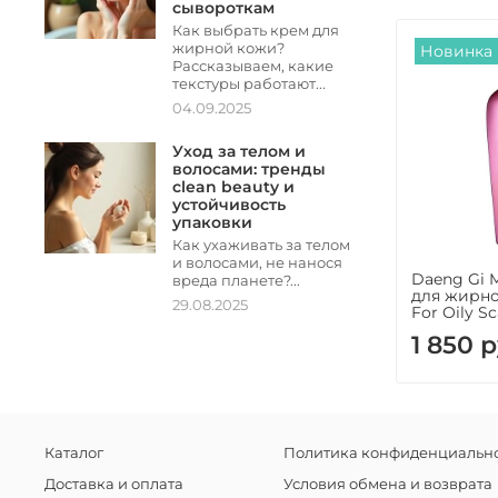
сывороткам
Как выбрать крем для
жирной кожи?
Новинка
Рассказываем, какие
текстуры работают...
04.09.2025
Уход за телом и
волосами: тренды
clean beauty и
устойчивость
упаковки
Как ухаживать за телом
и волосами, не нанося
Daeng Gi 
вреда планете?...
для жирно
29.08.2025
For Oily Sc
1 850 р
Каталог
Политика конфиденциально
Доставка и оплата
Условия обмена и возврата