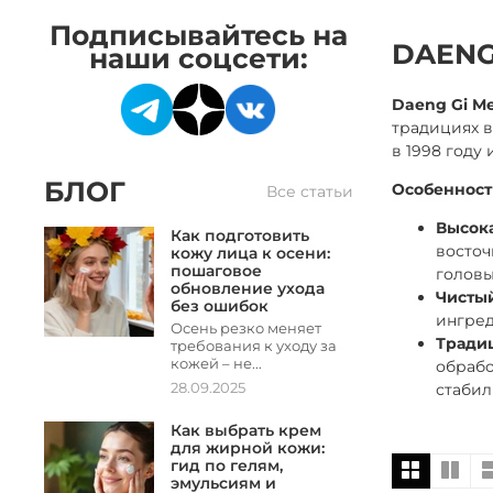
Подписывайтесь на
DAENG
наши соцсети:
Daeng Gi M
традициях в
в 1998 году
БЛОГ
Особенност
Все статьи
Высока
Как подготовить
восточ
кожу лица к осени:
пошаговое
головы
обновление ухода
Чистый
без ошибок
ингре
Осень резко меняет
Тради
требования к уходу за
кожей – не...
обрабо
стабил
28.09.2025
Как выбрать крем
для жирной кожи:
гид по гелям,
эмульсиям и