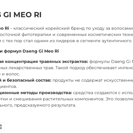
 GI MEO RI
eo Ri
– классический корейский бренд по уходу за волосам
осточной фитотерапии и современных косметических техно
 и с тех пор стал одним из лидеров в сегменте аутентичного
и формул Daeng Gi Meo Ri
я концентрация травяных экстрактов:
формулы Daeng Gi M
ных лекарственных трав. Такой подход обеспечивает инте
 и волос.
 и безопасный состав:
продукты не содержат искусственн
диентов.
ционные методы производства:
средства создаются с ис
тки и смешивания растительных компонентов. Это позволяе
ьного, предсказуемого результата.