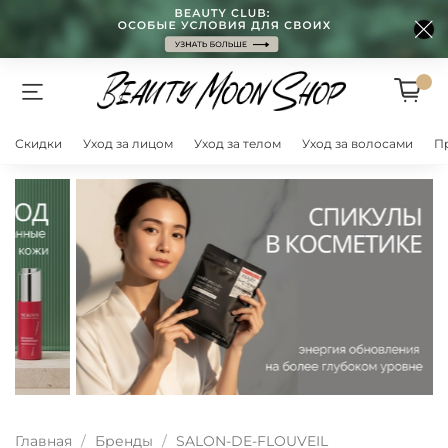
Скидки
Уход за лицом
Уход за телом
Уход за волосами
П
Главная
Бренды
SALON-DE-FLOUVEIL