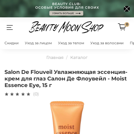
0
Скидки
Уход за лицом
Уход за телом
Уход за волосами
П
Главная
Каталог
Salon De Flouveil Увлажняющая эссенция-
крем для глаз Салон Де Флоувейл - Moist
Essence Eye, 15 г
(0)