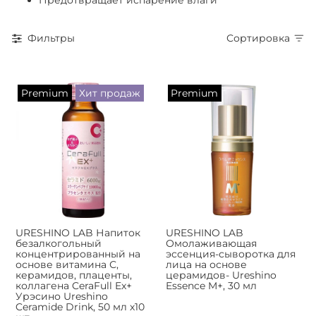
Предотвращает испарение влаги
Фильтры
Сортировка
Premium
Хит продаж
Premium
URESHINO LAB Напиток
URESHINO LAB
безалкогольный
Омолаживающая
концентрированный на
эссенция-сыворотка для
основе витамина С,
лица на основе
керамидов, плаценты,
церамидов- Ureshino
коллагена CeraFull Ex+
Essence M+, 30 мл
Урэсино Ureshino
Ceramide Drink, 50 мл х10