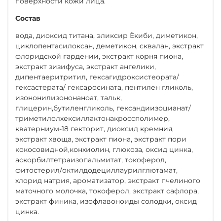
поверхности кожи лица.
Состав
вода, диоксид титана, эликсир Ёкиби, диметикон,
циклопентасилоксан, деметикон, сквалан, экстракт
флоридской гардении, экстракт корня пиона,
экстракт зизифуса, экстракт ангелики,
дипентаеритритил, гексагидроксистеората/
гексастерата/ гексаросината, пентилен гликоль,
изононилизононаноат, тальк,
глицерин,бутиленгликоль, гександиизоцианат/
триметилолхексиллактонакроссполимер,
кватерниум-18 гекторит, диоксид кремния,
экстракт хвоща, экстракт пиона, экстракт пори
кокосовидной,конхиолин, глюкоза, оксид цинка,
аскорбилтетраизопальмитат, токоферол,
фитостерил/октилдодециллаурилглютамат,
хлорид натрия, ароматизатор, экстракт пчелиного
маточного молочка, токоферол, экстракт сафлора,
экстракт финика, изофлавоноиды солодки, оксид
цинка.