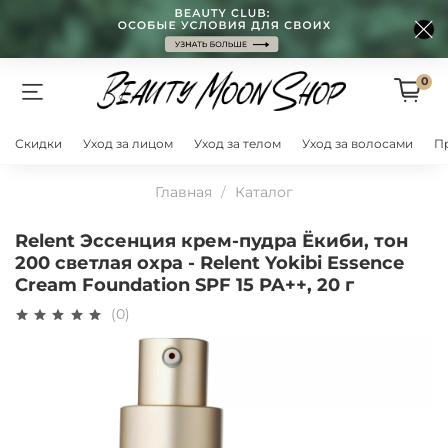
0
Скидки
Уход за лицом
Уход за телом
Уход за волосами
П
Главная
Каталог
Relent Эссенция крем-пудра Ёкиби, тон
200 светлая охра - Relent Yokibi Essence
Cream Foundation SPF 15 PA++, 20 г
(0)