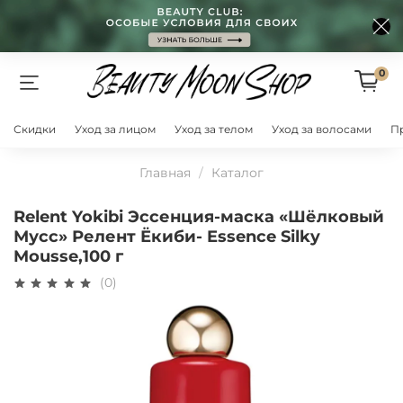
0
Скидки
Уход за лицом
Уход за телом
Уход за волосами
П
Главная
Каталог
Relent Yokibi Эссенция-маска «Шёлковый
Мусс» Релент Ёкиби- Essence Silky
Mousse,100 г
(0)