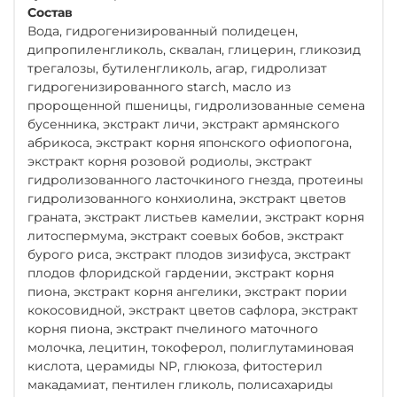
Состав
Вода, гидрогенизированный полидецен,
дипропиленгликоль, сквалан, глицерин, гликозид
трегалозы, бутиленгликоль, агар, гидролизат
гидрогенизированного starch, масло из
пророщенной пшеницы, гидролизованные семена
бусенника, экстракт личи, экстракт армянского
абрикоса, экстракт корня японского офиопогона,
экстракт корня розовой родиолы, экстракт
гидролизованного ласточкиного гнезда, протеины
гидролизованного конхиолина, экстракт цветов
граната, экстракт листьев камелии, экстракт корня
литоспермума, экстракт соевых бобов, экстракт
бурого риса, экстракт плодов зизифуса, экстракт
плодов флоридской гардении, экстракт корня
пиона, экстракт корня ангелики, экстракт пории
кокосовидной, экстракт цветов сафлора, экстракт
корня пиона, экстракт пчелиного маточного
молочка, лецитин, токоферол, полиглутаминовая
кислота, церамиды NP, глюкоза, фитостерил
макадамиат, пентилен гликоль, полисахариды