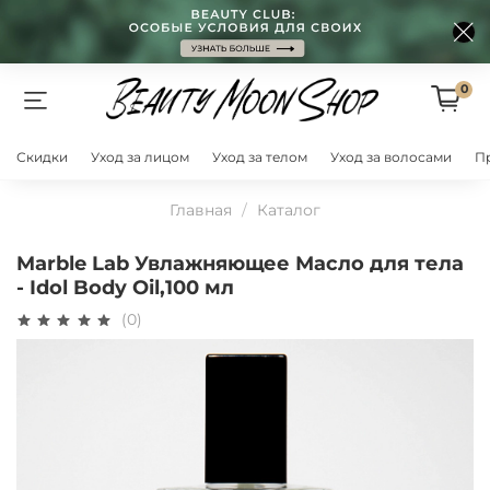
0
Скидки
Уход за лицом
Уход за телом
Уход за волосами
П
Главная
Каталог
Marble Lab Увлажняющее Масло для тела
- Idol Body Oil,100 мл
(0)