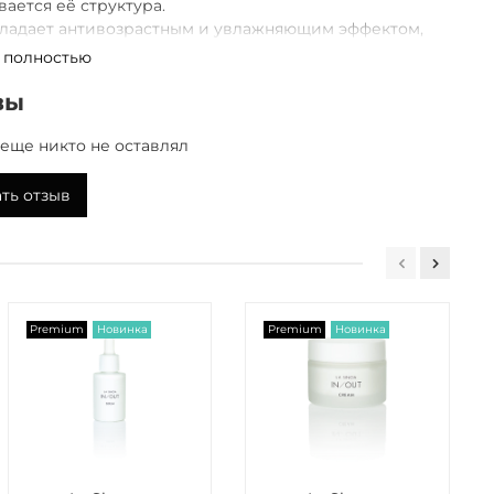
ается её структура.
бладает антивозрастным и увлажняющим эффектом,
ает тон и уменьшает пигментацию.
 полностью
вы
применения
еще никто не оставлял
ну сторону защитного слоя маски, плотно
лить на лицо, затем снять верхний слой. Время
ть отзыв
ии 10 минут, затем снять маску. Руками удалить
сыворотки с кожи и нанести на область декольте и
Premium
Новинка
Premium
Новинка
 ферментации риса, экстракт отвара саке,
ид, экстракты листьев камелии китайской и чайного
ллантоин, экстракты: гвоздики, цветков полыни
дной; сквалан, масло кожуры юдзу, масло куромодзи,
журы сацума.