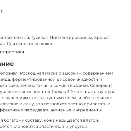
шт
увствительная, Тусклая, Пигментированная, Зрелая,
ая, Для всех типов кожи
ктеристики
ание
юлозная! Роскошная маска с высоким содержанием
мида, ферментированной рисовой жидкости и
ами саке, зелёного чая и семян гвоздики. Содержит
туральных компонентов Тонкая 3D-сетчатая структура
о ощущениям схожа с густым гелем, и обеспечивает
адгезию к лицу, что позволяет плотно прилегать к
ффективно передавать активные ингредиенты.
я богатому составу, кожа насыщается влагой,
ается, становится эластичной и упругой,