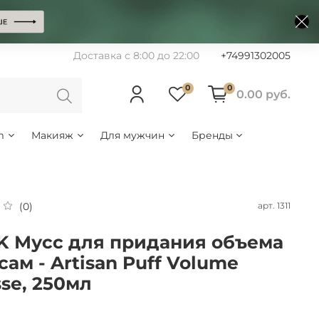
Доставка с 8:00 до 22:00
+74991302005
0
0
0.00 руб.
m
Макияж
Для мужчин
Бренды
арт.
1311
(0)
 Мусс для придания объема
сам - Artisan Puff Volume
se, 250мл