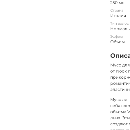
250 мл
Страна
Италия
Тип волос
Нормаль
Эффект
Объем
Опис
Мусс для
от Nook 
прикорне
романтич
эластичн
Мусс лег
себя сле
объема V
льна. Эт
создают 