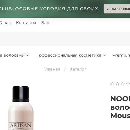
О нас
Контакты
Блог
за волосами
Профессиональная косметика
Premiu
Главная
Каталог
NOOK
воло
Mous