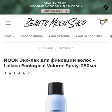
0
Скидки
Уход за лицом
Уход за телом
Уход за волосами
П
Главная
Каталог
NOOK Эко-лак для фиксации волос -
Lallaca Ecological Volume Spray, 250мл
(0)