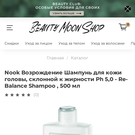
0
Скидки
Уход за лицом
Уход за телом
Уход за волосами
П
Главная
Каталог
Nook Возрождение Шампунь для кожи
головы, склонной к жирности Ph 5,0 - Re-
Balance Shampoo , 500 мл
(0)