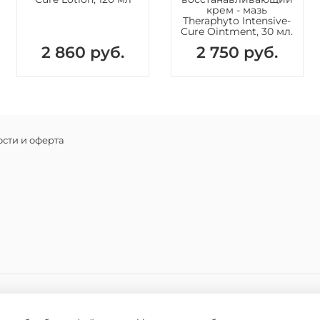
крем - мазь
Theraphyto Intensive-
Соста
Cure Ointment, 30 мл.
2 860 руб.
2 750 руб.
вода, гл
дипропил
триглице
метилглю
экстракт
акрилоил
сти и оферта
камедь, 
пуэрарии
пиона мо
экстракт