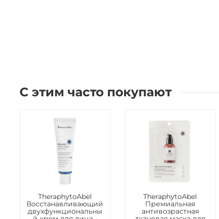
С этим часто покупают
TheraphytoAbel
TheraphytoAbel
Восстанавливающий
Премиальная
двухфункциональны
антивозрастная
й крем для лица -
тканевая маска для