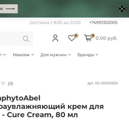
Доставка с 8:00 до 22:00
+74991302005
0
0
0.00 руб.
m
Макияж
Для мужчин
Бренды
арт.
00-00001359
(0)
aphytoAbel
раувлажняющий крем для
 - Cure Cream, 80 мл