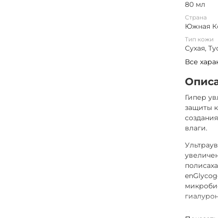
80 мл
Страна
Южная К
Тип кожи
Сухая, Ту
Все хара
Опис
Гипер у
защиты к
создани
влаги.
Ультрау
увеличен
полисаха
enGlycog
микробио
гиалурон
Нежная к