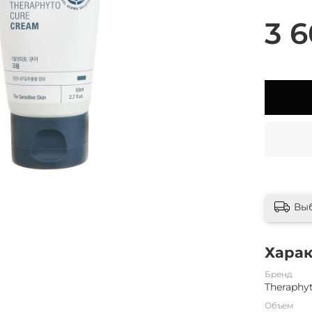
3 6
Вы
Хара
Бренд
Theraphy
Объем