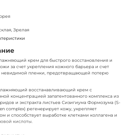
орея
склая, Зрелая
ктеристики
ание
влажняющий крем для быстрого восстановления и
ожи за счет укрепления кожного барьера и счет
я невидимой пленки, предотвращающей потерю
влажняющий восстанавливающий крем с
ной концентрацией запатентованного комплекса из
ридов и экстракта листьев Сизигиума Формозума (S-
en complex) регенерирует кожу, укрепляет
м и способствует выработке клетками коллагена и
овой кислоты.
ремовая текстура мгновенно снимает зуд и сухость