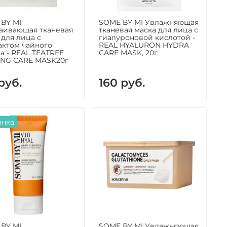
BY MI
SOME BY MI Увлажняющая
аивающая тканевая
тканевая маска для лица с
 для лица с
гиалуроновой кислотой -
актом чайного
REAL HYALURON HYDRA
а - REAL TEATREE
CARE MASK, 20г
NG CARE MASK20г
руб.
160 руб.
инка
BY MI
SOME BY MI Увлажняющая