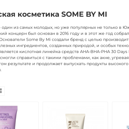
ская косметика SOME BY MI
- один из самых молодых, но уже популярных не только в Ю
ий концерн был основан в 2016 году и в этот же год собра
 Основатели Some By Mi создали бренд с целью производить
езных ингредиентов, созданных природой, и особых техн
является кислотная линейка средств AHA-BHA-PHA 30 Days M
смогли справиться с такими проблемами, как акне, угревая
том результате и продолжает выпускать продукты высокого 
.