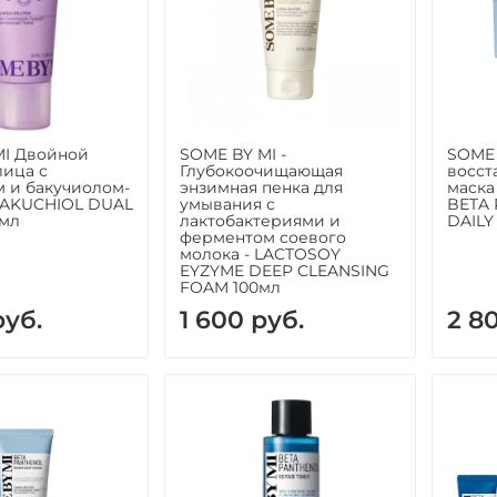
MI Двойной
SOME BY MI -
SOME 
лица с
Глубокоочищающая
восст
 и бакучиолом-
энзимная пенка для
маска
BAKUCHIOL DUAL
умывания с
BETA 
0мл
лактобактериями и
DAILY
ферментом соевого
молока - LACTOSOY
EYZYME DEEP CLEANSING
FOAM 100мл
руб.
1 600 руб.
2 8