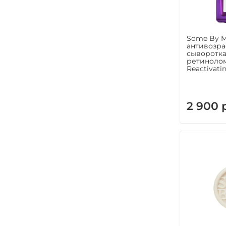
Some By M
антивозра
сыворотка
ретинолом-
Reactivati
2 900 