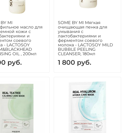
BY MI
SOME BY MI Мягкая
фильное масло для
очищающая пенка для
емной кожи с
умывания с
бактериями и
лактобактериями и
нтом соевого
ферментом соевого
а - LACTOSOY
молока - LACTOSOY MILD
M&BLACKHEAD
BUBBLE PEELING
SING OIL , 200мл
CLEANSER, 180мл
00 руб.
1 800 руб.