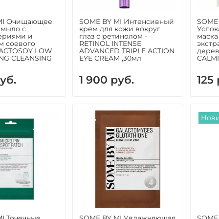
MI Очищающее
SOME BY MI Интенсивный
SOME 
 мыло с
крем для кожи вокруг
Успок
ериями и
глаз с ретинолом -
маска
м соевого
RETINOL INTENSE
экстр
 LACTOSOY LOW
ADVANCED TRIPLE ACTION
дерев
NG CLEANSING
EYE CREAM ,30мл
CALMI
уб.
1 900 руб.
125 
Нов
I Точечные
SOME BY MI Увлажняющая
SOME 