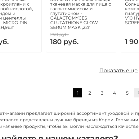
икроиглами с
тканевая маска для лица с
Солнц
вой кислотой,
галактомисисом и
компл
идом и
глутатионом -
гиалу
м центеллы
GALACTOMYCES
V10 H
 - MICRO PIN
GLUTATHIONE GLOW
SCREE
CH,9шт
SERUM MASK ,22г
250 руб.
уб.
180 руб.
1 90
Показать еще
1
2
3
4
5
ет-магазин предлагает широкий ассортимент уходовой и 
 каталоге представлены лучшие бренды из Кореи, Германии
инальные продукты, чтобы вы могли наслаждаться качеств
 найдете в нашем каталоге?