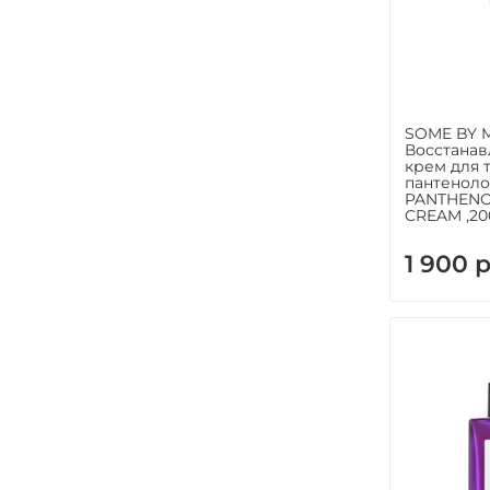
SOME BY 
Восстана
крем для т
пантеноло
PANTHENO
CREAM ,2
1 900 