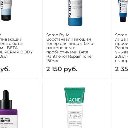
MI
Some By Mi
Some 
вливающий
Восстанавливающий
лица 
ела с бета-
тонер для лица с бета-
проби
м - BETA
пантенолом и
Panthe
L REPAIR BODY
пробиотиками Beta
умыва
00мл
Panthenol Repair Toner
20мл 
150мл
сывор
руб.
2 150 руб.
2 3