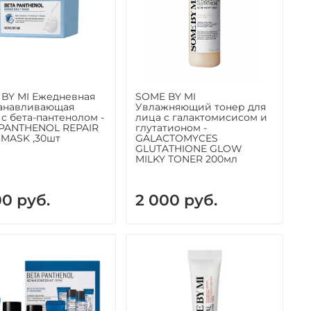
BY MI Ежедневная
SOME BY MI
анавливающая
Увлажняющий тонер для
 с бета-пантенолом -
лица с галактомисисом и
PANTHENOL REPAIR
глутатионом -
 MASK ,30шт
GALACTOMYCES
GLUTATHIONE GLOW
MILKY TONER 200мл
00 руб.
2 000 руб.