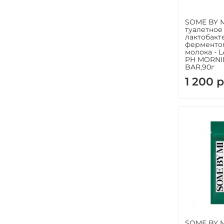
SOME BY 
туалетное
лактобакт
ферменто
молока -
PH MORNI
BAR,90г
1 200 р
SOME BY M