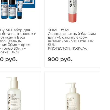
By Mi Набор для
SOME BY MI
с бета-пантенолом и
Солнцезащитный бальзам
отиками Beta
для губ с комплексом
nol (гель д/
витаминов - V10 HYAL LIP
ния 30мл + крем
SUN
+ тонер 30мл +
PROTECTOR_ROSY,7мл
отка 10мл)
50 руб.
900 руб.