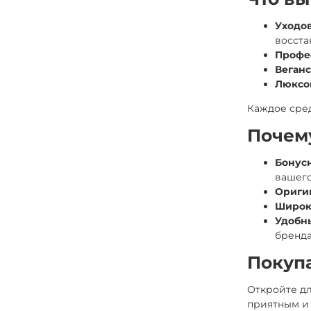
Уходов
восста
Профе
Веганс
Люксо
Каждое сред
Почем
Бонусн
вашего
Ориги
Широк
Удобн
бренда
Покуп
Откройте дл
приятным и