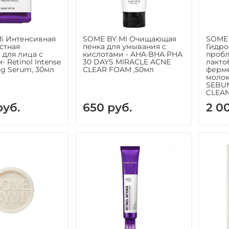
i Интенсивная
SOME BY MI Очищающая
SOME 
стная
пенка для умывания с
Гидро
 для лица с
кислотами - AHA·BHA·PHA
пробл
 Retinol Intense
30 DAYS MIRACLE ACNE
лакто
ng Serum, 30мл
CLEAR FOAM ,50мл
ферме
молок
SEBU
CLEAN
руб.
650 руб.
2 0