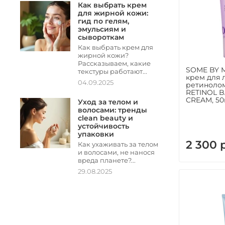
Как выбрать крем
для жирной кожи:
гид по гелям,
эмульсиям и
сывороткам
Как выбрать крем для
жирной кожи?
Рассказываем, какие
SOME BY 
текстуры работают...
крем для 
04.09.2025
ретинолом
RETINOL 
CREAM, 5
Уход за телом и
волосами: тренды
clean beauty и
устойчивость
упаковки
2 300 
Как ухаживать за телом
и волосами, не нанося
вреда планете?...
29.08.2025