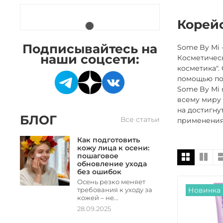
Корей
Подписывайтесь на
Some By Mi 
наши соцсети:
Косметическ
косметика".
помощью пол
Some By Mi 
всему миру 
на достигну
БЛОГ
Все статьи
применения
Как подготовить
кожу лица к осени:
пошаговое
обновление ухода
без ошибок
Осень резко меняет
Новинка
требования к уходу за
кожей – не...
28.09.2025