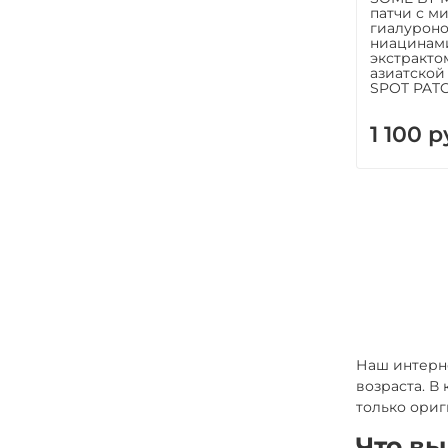
патчи с м
гиалуроно
ниацинам
экстракто
азиатской
SPOT PAT
1 100 р
Наш интерн
возраста. В
только ориг
Что вы