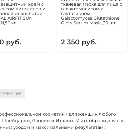
езащитный крем с
тканевая маска для лица с
ексом витаминов и
галактомисисом и
роновой кислотой -
глутатионом -
YAL AIRFIT SUN
Galactomyces Glutathione
N,50мл
Glow Serum Mask ,30 шт
0 руб.
2 350 руб.
Следующая
профессиональной косметики для женщин любого
, Швейцарии, Японии и Италии. Мы отобрали для вас
енным уходом и максимальными результатами.