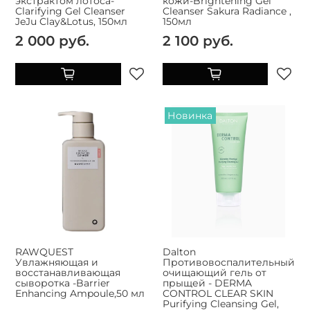
экстрактом лотоса-
кожи-Brightening Gel
Clarifying Gel Cleanser
Cleanser Sakura Radiance ,
JeJu Clay&Lotus, 150мл
150мл
2 000 руб.
2 100 руб.
Новинка
RAWQUEST
Dalton
Увлажняющая и
Противовоспалительный
восстанавливающая
очищающий гель от
сыворотка -Barrier
прыщей - DERMA
Enhancing Ampoule,50 мл
CONTROL CLEAR SKIN
Purifying Cleansing Gel,