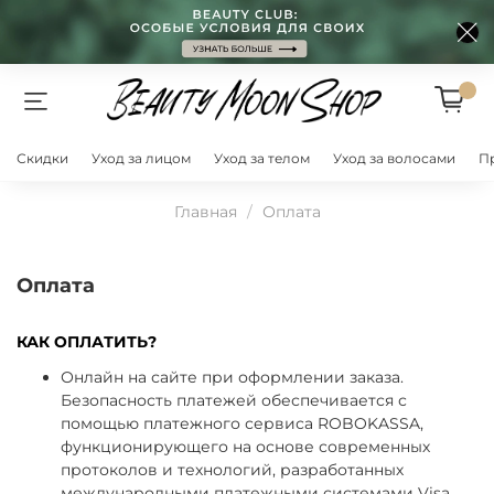
Скидки
Уход за лицом
Уход за телом
Уход за волосами
П
Главная
Оплата
Оплата
КАК ОПЛАТИТЬ?
Онлайн на сайте при оформлении заказа.
Безопасность платежей обеспечивается с
помощью платежного сервиса ROBOKASSA,
функционирующего на основе современных
протоколов и технологий, разработанных
международными платежными системами Visa