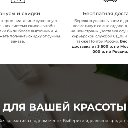
онусы и скидки
Бесплатная дост
нтернет-магазине существует
Бережно упаковываем и д
ьная система скидок, чтобы
косметику в самые отдален
пки были более выгодными. А
нашей страны. Доставка осу
жете получить скидку от суммы
курьерской службой СДЭК и B
заказа.
также Почтой России.
Бес
доставка от 3 500 р. по Мос
000 р. по России.
 ДЛЯ ВАШЕЙ КРАСОТЫ -
Вся косметика в одном месте. Выберите идеальное средство