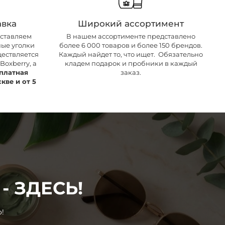
авка
Широкий ассортимент
оставляем
В нашем ассортименте представлено
ные уголки
более 6 000 товаров и более 150 брендов.
ществляется
Каждый найдет то, что ищет. Обязательно
oxberry, а
кладем подарок и пробники в каждый
платная
заказ.
кве и от 5
 ЗДЕСЬ!
!