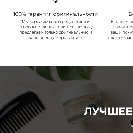
100% гарантия оригинальности
Б
Мы дорожим своей репутацией и
В нашем и
здоровьем наших клиентов, поэтому
накопител
предлагаем только оригинальную и
ваши поку
качественную продукцию.
также вы мо
ЛУЧШЕЕ