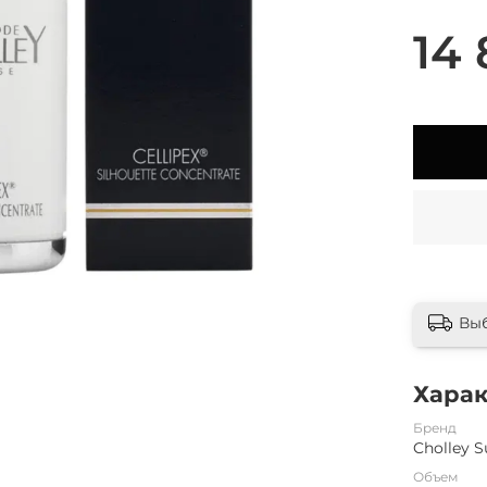
14 
Вы
Хара
Бренд
Cholley S
Объем