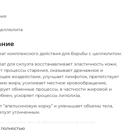
рия
целлюлита
ание
ат комплексного действия для борьбы с целлюлитом.
ат для силуэта восстанавливает эластичность кожи,
т процессы старения, оказывает дренажное и
щее воздействие, улучшает лимфоток, препятствует
нию жира, усиливает местное кровообращение,
рует обменные процессы, в частности жировой и
бмен, ускоряет процессы липолиза.
т “апельсиновую корку” и уменьшает объемы тела,
илуэт утонченным.
ое средство при фиброзно-отечной форме
 полностью
та.