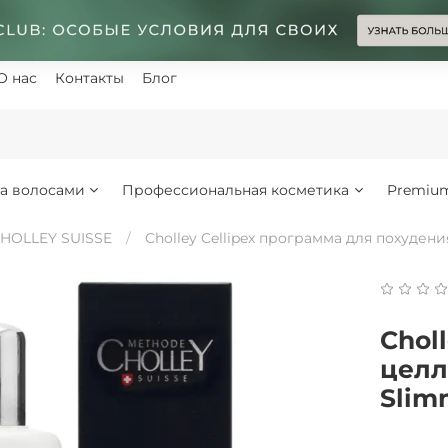
О нас
Контакты
Блог
за волосами
Профессиональная косметика
Premiu
HOLLEY SUISSE
Cholley Cellipex программа для похуден
Chol
целл
Slim