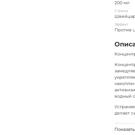
200 мл
Страна
Швейца
Эффект
Против 
Опис
Концентр
Концентр
замедляе
укрепляю
накопле
активизи
водный о
Устраняе
делает с
Идеальн
Показать
целлюли