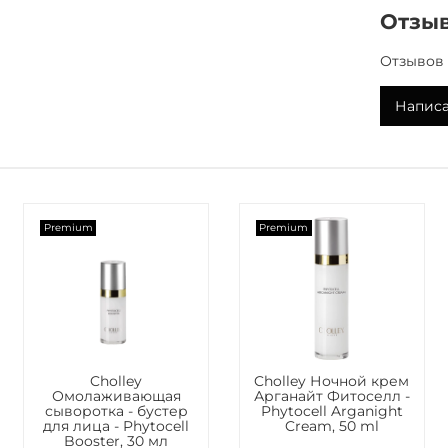
Способ 
Отзы
Наносить
Отзывов 
очищенну
Написа
Состав
Aqua, Eth
32 Steara
Propylene
Glycosami
Centella A
Premium
Premium
Hydrolyze
Fucus Ves
Acid, Toc
hydroiodi
Laminaria
Gelidium 
Cholley
Cholley Ночной крем
Омолаживающая
Арганайт Фитоселл -
сыворотка - бустер
Phytocell Arganight
для лица - Phytocell
Cream, 50 ml
Booster, 30 мл