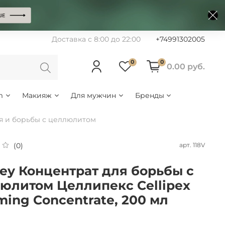
Доставка с 8:00 до 22:00
+74991302005
0
0
0.00 руб.
m
Макияж
Для мужчин
Бренды
ия и борьбы с целлюлитом
арт.
118V
(0)
ley Концентрат для борьбы с
юлитом Целлипекс Cellipex
ming Concentrate, 200 мл