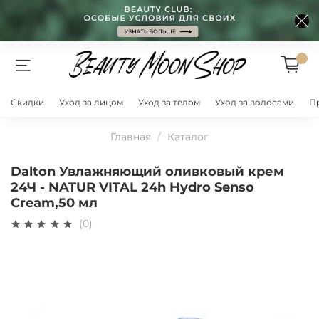
Скидки
Уход за лицом
Уход за телом
Уход за волосами
П
Главная
Каталог
Dalton Увлажняющий оливковый крем
24Ч - NATUR VITAL 24h Hydro Senso
Cream,50 мл
(0)