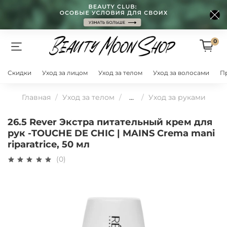
0
Скидки
Уход за лицом
Уход за телом
Уход за волосами
П
Главная
Уход за телом
...
Уход за руками
26.5 Rever Экстра питательный крем для
рук -TOUCHE DE CHIC | MAINS Crema mani
riparatrice, 50 мл
(0)