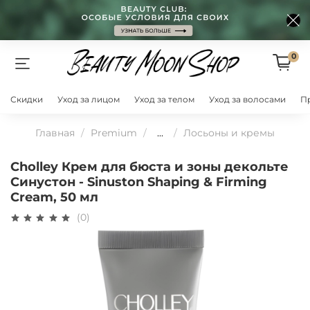
0
Скидки
Уход за лицом
Уход за телом
Уход за волосами
П
Главная
Premium
...
Лосьоны и кремы
Cholley Крем для бюста и зоны декольте
Синустон - Sinuston Shaping & Firming
Cream, 50 мл
(0)