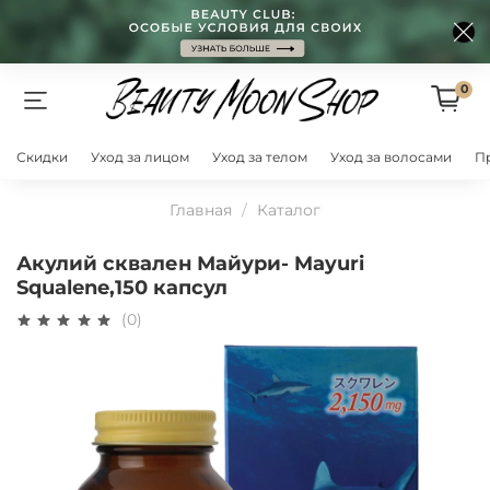
0
Скидки
Уход за лицом
Уход за телом
Уход за волосами
П
Главная
Каталог
Акулий сквален Майури- Mayuri
Squalene,150 капсул
(0)