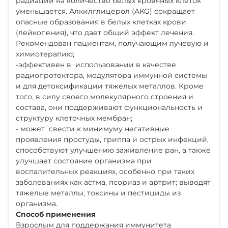
радиации на количество белых кровяных клеток
уменьшается. Алкилглицерол (AKG) сокращает
опасные образования в белых клетках крови
(лейкопения), что дает общий эффект лечения.
Рекомендован пациентам, получающим лучевую и
химиотерапию;
-эффективен в использовании в качестве
радиопротектора, модулятора иммунной системы
и для детоксификации тяжелых металлов. Кроме
того, в силу своего молекулярного строения и
состава, они поддерживают функциональность и
структуру клеточных мембран;
- может свести к минимуму негативные
проявления простуды, гриппа и острых инфекций,
способствуют улучшению заживление ран, а также
улучшает состояние организма при
воспалительных реакциях, особенно при таких
заболеваниях как астма, псориаз и артрит; выводят
тяжелые металлы, токсины и пестициды из
организма.
Способ применения
Взрослым для поддержания иммунитета