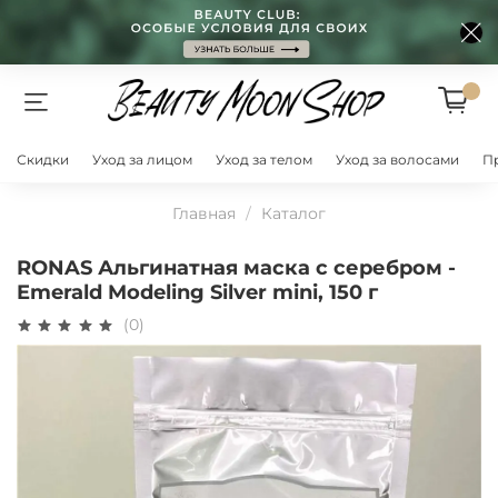
Скидки
Уход за лицом
Уход за телом
Уход за волосами
П
Главная
Каталог
RONAS Альгинатная маска с серебром -
Emerald Modeling Silver mini, 150 г
(0)